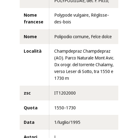
POLYPODIIDAE; det: F. Picco;
Nome
Polypode vulgaire, Réglisse-
francese
des-bois
Nome
Polipodio comune, Felce dolce
Località
Champdepraz Champdepraz
(AO). Parco Naturale Mont Avic.
Dx orogr. del torrente Chalamy,
verso Leser di Sotto, tra 1550 e
1730 m
zsc
IT1202000
Quota
1550-1730
Data
1/luglio/1995
Autori
L.