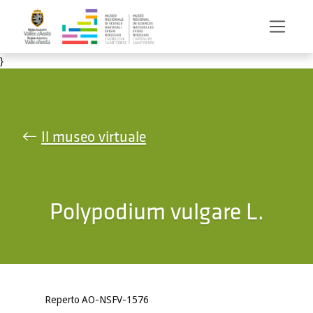
Salta al contenuto principale
}
Il museo virtuale
Polypodium vulgare L.
Reperto AO-NSFV-1576