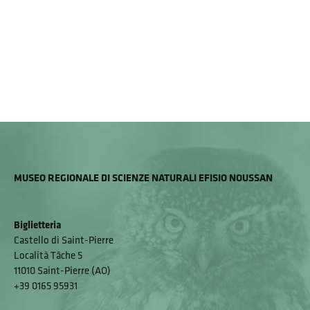
MUSEO REGIONALE DI SCIENZE NATURALI EFISIO NOUSSAN
Biglietteria
Castello di Saint-Pierre
Località Tâche 5
11010 Saint-Pierre (AO)
+39 0165 95931