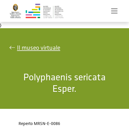
Salta al contenuto principale
}
Il museo virtuale
Polyphaenis sericata
Esper.
Reperto MRSN-E-0086