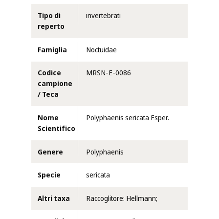
Tipo di
invertebrati
reperto
Famiglia
Noctuidae
Codice
MRSN-E-0086
campione
/ Teca
Nome
Polyphaenis sericata Esper.
Scientifico
Genere
Polyphaenis
Specie
sericata
Altri taxa
Raccoglitore: Hellmann;