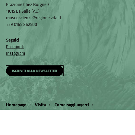
Frazione Chez Borgne 3
11015 La Salle (AO)
museoscienze@regione.vda.it
+39 0165 862500
Seguici
Facebook
Instagram
ISCRIVITI ALLA NEWSLETTER
Homepage
Visita
Come raggiungerci
Accessibilità e meccanismo di feedback
Segnala un problema
Privacy policy
© Museo Regionale di Scienze Naturali Eﬁsio Noussan - Regione