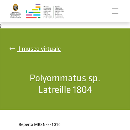
Salta al contenuto principale
}
Il museo virtuale
Polyommatus sp.
Latreille 1804
Reperto MRSN-E-1016