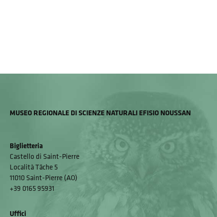
MUSEO REGIONALE DI SCIENZE NATURALI EFISIO NOUSSAN
Biglietteria
Castello di Saint-Pierre
Località Tâche 5
11010 Saint-Pierre (AO)
+39 0165 95931
Uffici