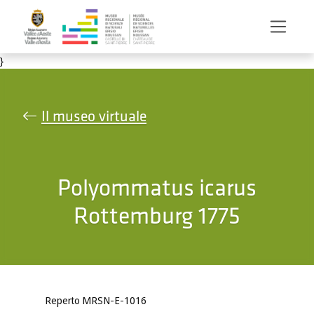
Salta al contenuto principale
}
Il museo virtuale
Polyommatus icarus
Rottemburg 1775
Reperto MRSN-E-1016