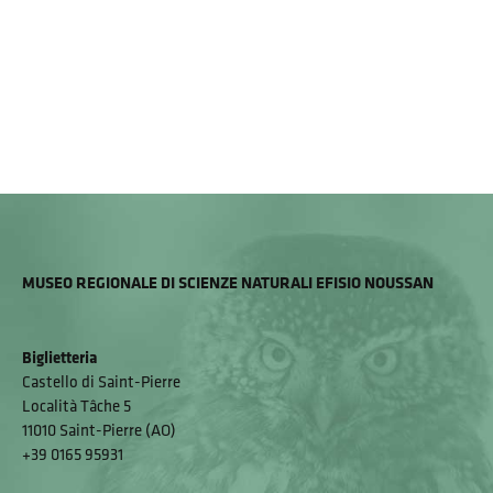
MUSEO REGIONALE DI SCIENZE NATURALI EFISIO NOUSSAN
Biglietteria
Castello di Saint-Pierre
Località Tâche 5
11010 Saint-Pierre (AO)
+39 0165 95931