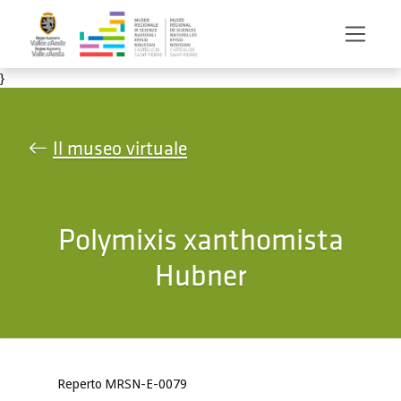
Salta al contenuto principale
}
Il museo virtuale
Polymixis xanthomista
Hubner
Reperto MRSN-E-0079