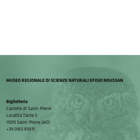
MUSEO REGIONALE DI SCIENZE NATURALI EFISIO NOUSSAN
Biglietteria
Castello di Saint-Pierre
Località Tâche 5
11010 Saint-Pierre (AO)
+39 0165 95931