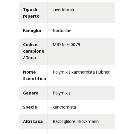
Tipo di
invertebrati
reperto
Famiglia
Noctuidae
Codice
MRSN-E-0079
campione
/ Teca
Nome
Polymixis xanthomista Hubner
Scientifico
Genere
Polymixis
Specie
xanthomista
Altri taxa
Raccoglitore: Brockmann;