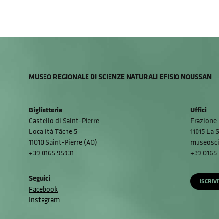
MUSEO REGIONALE DI SCIENZE NATURALI EFISIO NOUSSAN
Biglietteria
Uffici
Castello di Saint-Pierre
Frazione 
Località Tâche 5
11015 La S
11010 Saint-Pierre (AO)
museosci
+39 0165 95931
+39 0165
Seguici
ISCRIV
Facebook
Instagram