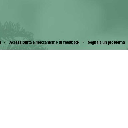
i
Accessibilità e meccanismo di feedback
Segnala un problema
io Noussan - Regione Autonoma Valle d’Aosta