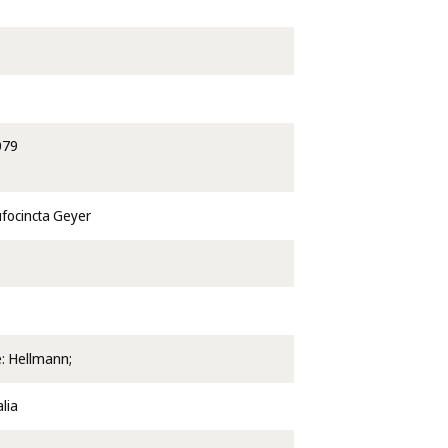
079
ufocincta Geyer
e: Hellmann;
lia