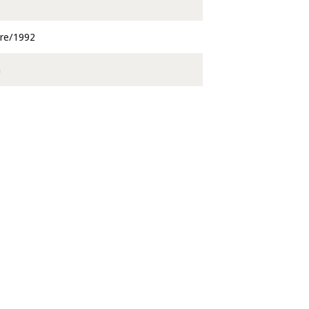
re/1992
a