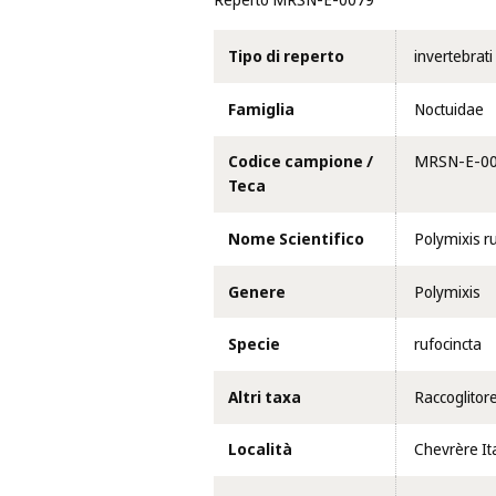
Reperto MRSN-E-0079
Tipo di reperto
invertebrati
Famiglia
Noctuidae
Codice campione /
MRSN-E-0
Teca
Nome Scientifico
Polymixis r
Genere
Polymixis
Specie
rufocincta
Altri taxa
Raccoglitor
Località
Chevrère Ita