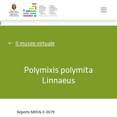
Salta al contenuto principale
}
Il museo virtuale
Polymixis polymita
Linnaeus
Reperto MRSN-E-0079