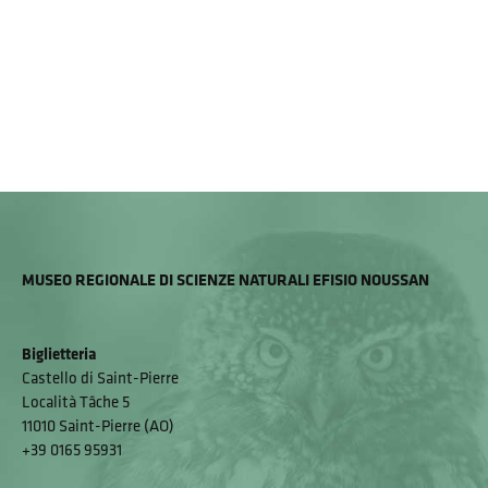
MUSEO REGIONALE DI SCIENZE NATURALI EFISIO NOUSSAN
Biglietteria
Castello di Saint-Pierre
Località Tâche 5
11010 Saint-Pierre (AO)
+39 0165 95931