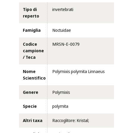
Tipo di
invertebrati
reperto
Famiglia
Noctuidae
Codice
MRSN-E-0079
campione
/ Teca
Nome
Polymixis polymita Linnaeus
Scientifico
Genere
Polymixis
Specie
polymita
Altri taxa
Raccoglitore: Kristal;