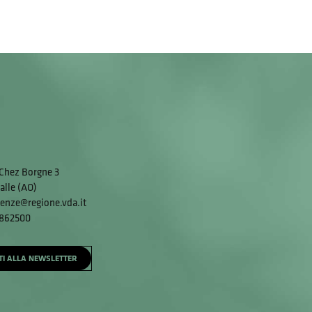
Chez Borgne 3
alle (AO)
enze@regione.vda.it
 862500
ITI ALLA NEWSLETTER