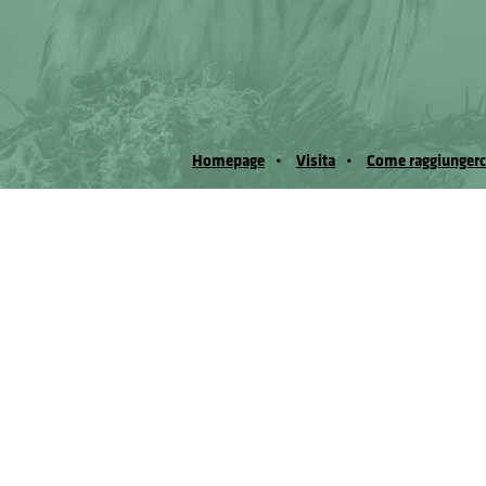
Homepage
Visita
Come raggiungerc
© Museo Regionale di Scienze Naturali Eﬁs