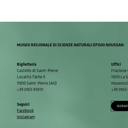
MUSEO REGIONALE DI SCIENZE NATURALI EFISIO NOUSSAN
Biglietteria
Uffici
Castello di Saint-Pierre
Frazione 
Località Tâche 5
11015 La S
11010 Saint-Pierre (AO)
museosci
+39 0165 95931
+39 0165
Seguici
ISCRIV
Facebook
Instagram