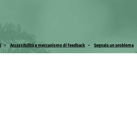
i
Accessibilità e meccanismo di feedback
Segnala un problema
io Noussan - Regione Autonoma Valle d’Aosta