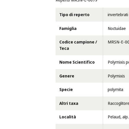
Reperto MRSN-E-0079
Tipo di reperto
invertebrati
Famiglia
Noctuidae
Codice campione /
MRSN-E-0
Teca
Nome Scientifico
Polymixis p
Genere
Polymixis
Specie
polymita
Altri taxa
Raccoglitore:
Località
Pelaud, alp.