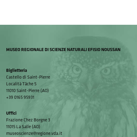
MUSEO REGIONALE DI SCIENZE NATURALI EFISIO NOUSSAN
Biglietteria
Castello di Saint-Pierre
Località Tâche 5
11010 Saint-Pierre (AO)
+39 0165 95931
Uffici
Frazione Chez Borgne 3
11015 La Salle (AO)
museoscienze@regione.vda.it