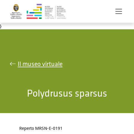
Salta al contenuto principale
}
Il museo virtuale
Polydrusus sparsus
Reperto MRSN-E-0191