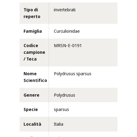
Tipo di
invertebrati
reperto
Famiglia
Curculionidae
Codice
MRSN-E-0191
campione
/ Teca
Nome
Polydrusus sparsus
Scientifico
Genere
Polydrusus
Specie
sparsus
Località
Italia