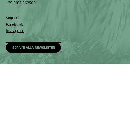
+39 0165 862500
Seguici
Facebook
Instagram
ISCRIVITI ALLA NEWSLETTER
Homepage
Visita
Come raggiungerci
Accessibilità e meccanismo di feedback
Segnala un problema
Privacy policy
© Museo Regionale di Scienze Naturali Eﬁsio Noussan - Regione
Autonoma Valle d’Aosta