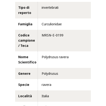
Tipo di
invertebrati
reperto
Famiglia
Curculionidae
Codice
MRSN-E-0199
campione
/ Teca
Nome
Polydrusus ravera
Scientifico
Genere
Polydrusus
Specie
ravera
Località
Italia