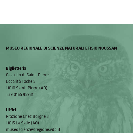
MUSEO REGIONALE DI SCIENZE NATURALI EFISIO NOUSSAN
Biglietteria
Castello di Saint-Pierre
Località Tâche 5
11010 Saint-Pierre (AO)
+39 0165 95931
Uffici
Frazione Chez Borgne 3
11015 La Salle (AO)
museoscienze@regione.vda.it