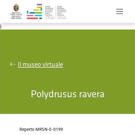
Salta al contenuto principale
}
Il museo virtuale
Polydrusus ravera
Reperto MRSN-E-0199