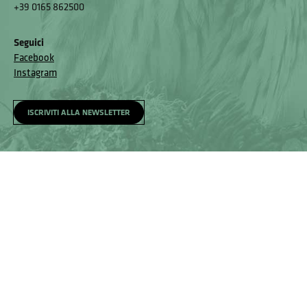
+39 0165 862500
Seguici
Facebook
Instagram
ISCRIVITI ALLA NEWSLETTER
Homepage
Visita
Come raggiungerci
Accessibilità e meccanismo di feedback
Segnala un problema
Privacy policy
© Museo Regionale di Scienze Naturali Eﬁsio Noussan - Regione
Autonoma Valle d’Aosta