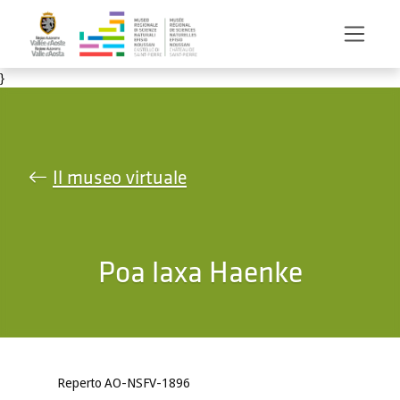
Salta al contenuto principale
}
Il museo virtuale
Poa laxa Haenke
Reperto AO-NSFV-1896