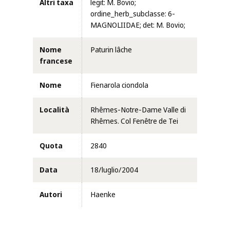
Altri taxa
legit: M. Bovio;
ordine_herb_subclasse: 6-
MAGNOLIIDAE; det: M. Bovio;
Nome
Paturin lâche
francese
Nome
Fienarola ciondola
Località
Rhêmes-Notre-Dame Valle di
Rhêmes. Col Fenêtre de Tei
Quota
2840
Data
18/luglio/2004
Autori
Haenke