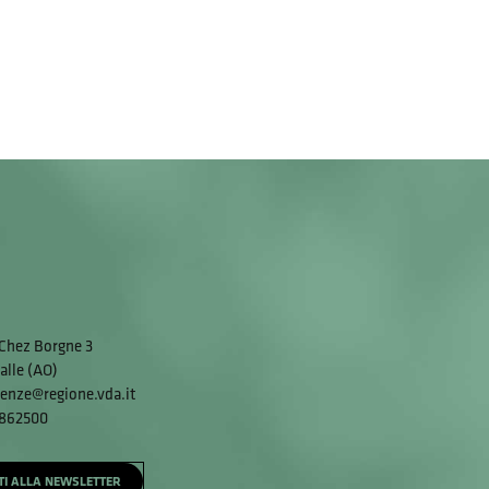
Chez Borgne 3
alle (AO)
enze@regione.vda.it
 862500
ITI ALLA NEWSLETTER