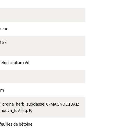
ceae
157
onicifolium Vill.
ium
icco; ordine_herb_subclasse: 6-MAGNOLIIDAE;
; nuova_lr: Alleg. E;
feuilles de bétoine