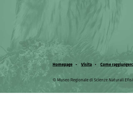
Homepage
Visita
Come raggiungerc
© Museo Regionale di Scienze Naturali Eﬁs