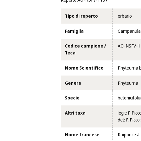
Reperto AO-NSFV-1157
Tipo di reperto
erbario
Famiglia
Campanula
Codice campione /
AO-NSFV-1
Teca
Nome Scientifico
Phyteuma bet
Genere
Phyteuma
Specie
betonicifol
Altri taxa
legit: F. P
det: F. Picco
Nome francese
Raiponce à 