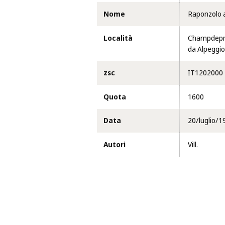
Nome
Raponzolo a
Località
Champdepra
da Alpeggio
zsc
IT1202000
Quota
1600
Data
20/luglio/1
Autori
Vill.