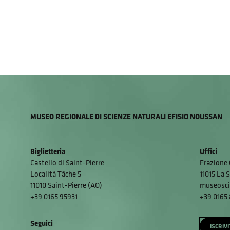
MUSEO REGIONALE DI SCIENZE NATURALI EFISIO NOUSSAN
Biglietteria
Uffici
Castello di Saint-Pierre
Frazione 
Località Tâche 5
11015 La S
11010 Saint-Pierre (AO)
museosci
+39 0165 95931
+39 0165
Seguici
ISCRIV