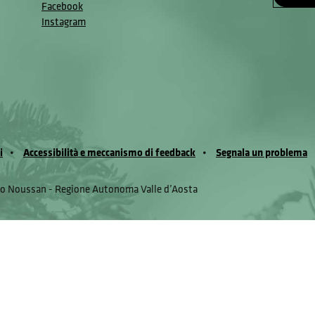
Facebook
Instagram
i
Accessibilità e meccanismo di feedback
Segnala un problema
io Noussan - Regione Autonoma Valle d’Aosta