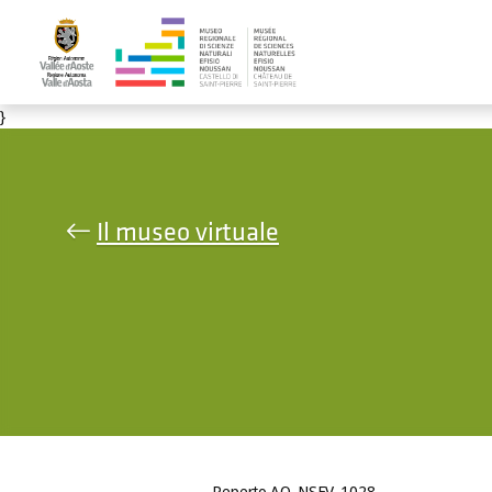
Salta al contenuto principale
}
Il museo virtuale