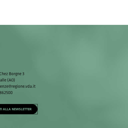
Chez Borgne 3
alle (AO)
enze@regione.vda.it
 862500
ITI ALLA NEWSLETTER