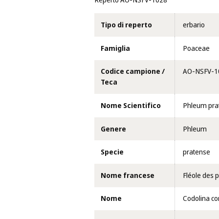
Reperto AO-NSFV-1028
Tipo di reperto
erbario
Famiglia
Poaceae
Codice campione /
AO-NSFV-1
Teca
Nome Scientifico
Phleum prat
Genere
Phleum
Specie
pratense
Nome francese
Fléole des 
Nome
Codolina c