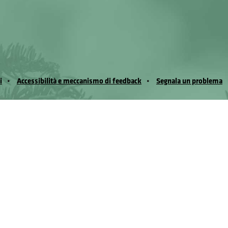
i
Accessibilità e meccanismo di feedback
Segnala un problema
io Noussan - Regione Autonoma Valle d’Aosta