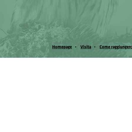
Homepage
Visita
Come raggiungerc
© Museo Regionale di Scienze Naturali Eﬁs