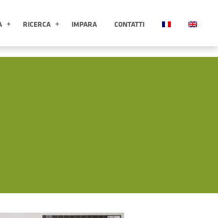
A
RICERCA
IMPARA
CONTATTI
ESPLORA APRI SOTTOMENÙ
RICERCA APRI SOTTOMENÙ
Clicca per ingrandire l'immagin