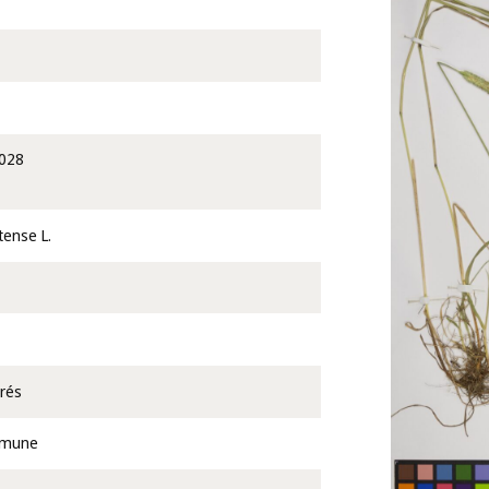
028
ense L.
prés
omune