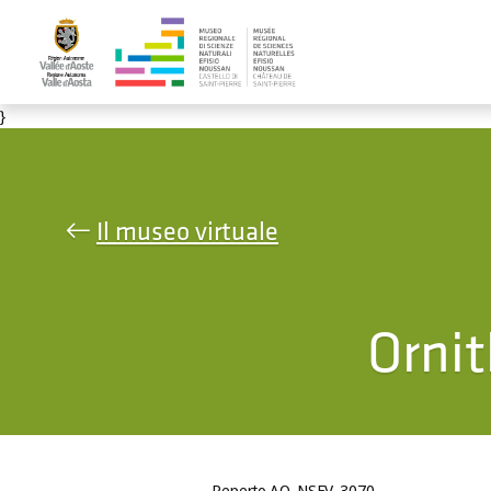
Salta al contenuto principale
}
Il museo virtuale
Orni