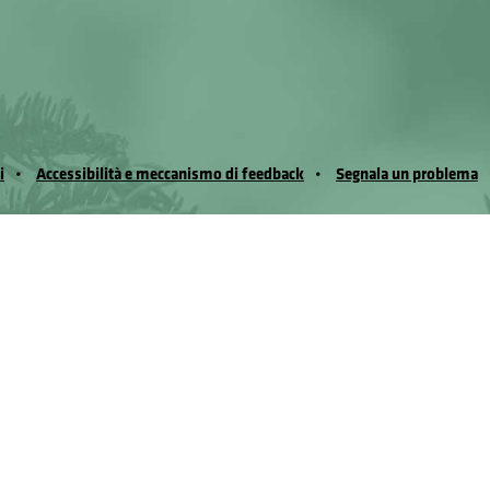
i
Accessibilità e meccanismo di feedback
Segnala un problema
io Noussan - Regione Autonoma Valle d’Aosta