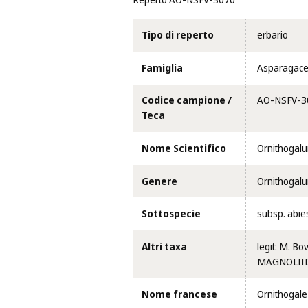
Reperto AO-NSFV-3070
Tipo di reperto
erbario
Famiglia
Asparagac
Codice campione /
AO-NSFV-3
Teca
Nome Scientifico
Ornithogal
Genere
Ornithogal
Sottospecie
subsp. abie
Altri taxa
legit: M. Bo
MAGNOLIIDA
Nome francese
Ornithogale