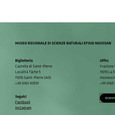
MUSEO REGIONALE DI SCIENZE NATURALI EFISIO NOUSSAN
Biglietteria
Uffici
Castello di Saint-Pierre
Frazione 
Località Tâche 5
11015 La S
11010 Saint-Pierre (AO)
museosci
+39 0165 95931
+39 0165
Seguici
ISCRIV
Facebook
Instagram