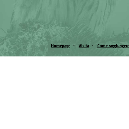
Homepage
Visita
Come raggiungerc
© Museo Regionale di Scienze Naturali Eﬁs