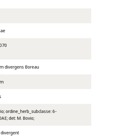
eae
070
um divergens Boreau
um
s
vio; ordine_herb_subclasse: 6-
E; det: M. Bovio;
 divergent