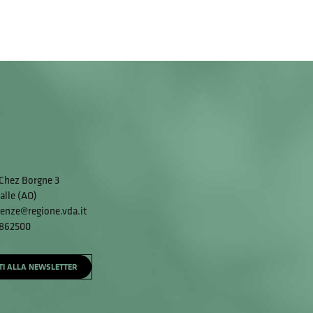
Chez Borgne 3
alle (AO)
enze@regione.vda.it
 862500
ITI ALLA NEWSLETTER