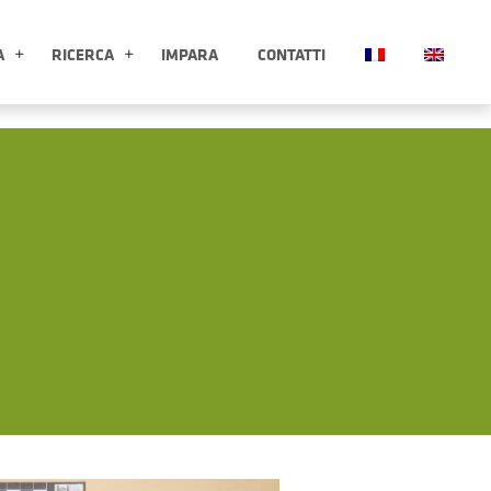
A
RICERCA
IMPARA
CONTATTI
ESPLORA APRI SOTTOMENÙ
RICERCA APRI SOTTOMENÙ
Clicca per ingrandire l'immagin