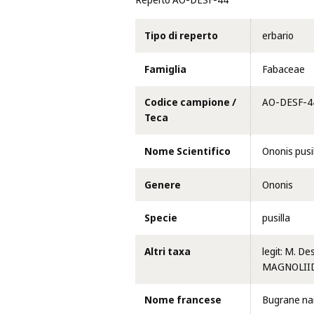
Reperto AO-DESF-44
Tipo di reperto
erbario
Famiglia
Fabaceae
Codice campione /
AO-DESF-4
Teca
Nome Scientifico
Ononis pusil
Genere
Ononis
Specie
pusilla
Altri taxa
legit: M. D
MAGNOLIIDA
Nome francese
Bugrane na