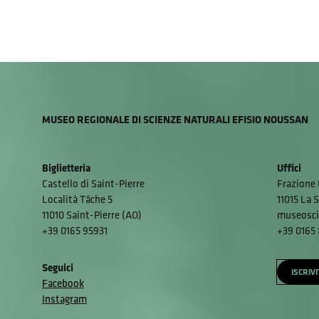
MUSEO REGIONALE DI SCIENZE NATURALI EFISIO NOUSSAN
Biglietteria
Uffici
Castello di Saint-Pierre
Frazione 
Località Tâche 5
11015 La S
11010 Saint-Pierre (AO)
museosci
+39 0165 95931
+39 0165
Seguici
ISCRIV
Facebook
Instagram