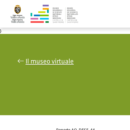
Salta al contenuto principale
}
Il museo virtuale