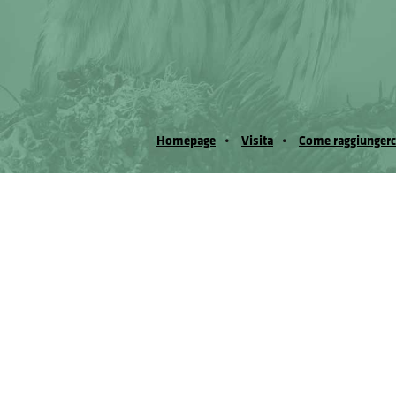
Homepage
Visita
Come raggiungerc
© Museo Regionale di Scienze Naturali Eﬁs