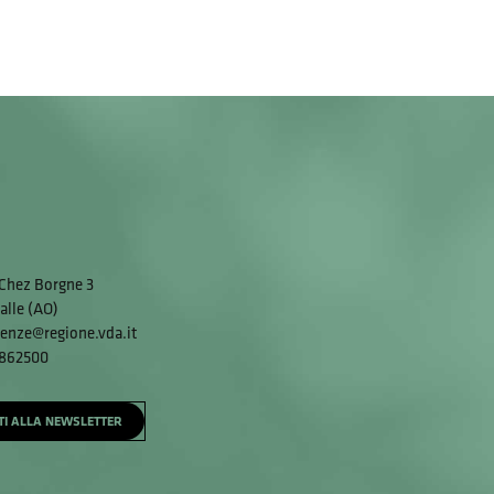
Chez Borgne 3
alle (AO)
enze@regione.vda.it
 862500
ITI ALLA NEWSLETTER