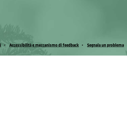
i
Accessibilità e meccanismo di feedback
Segnala un problema
io Noussan - Regione Autonoma Valle d’Aosta