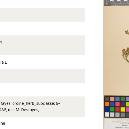
4
la L.
esfayes; ordine_herb_subclasse: 6-
E; det: M. Desfayes;
ine