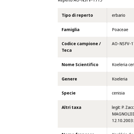
Reperto AO-NSFV-1715
Tipo di reperto
erbario
Famiglia
Poaceae
Codice campione /
AO-NSFV-1
Teca
Nome Scientifico
Koeleria cen
Genere
Koeleria
Specie
cenisia
Altri taxa
legit: P. Za
MAGNOLIIDAE
12.10.2003: 