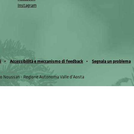
Instagram
i
Accessibilità e meccanismo di feedback
Segnala un problema
io Noussan - Regione Autonoma Valle d’Aosta