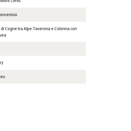
 Mont Cenis
oncenisio
 di Cogne tra Alpe Taverona e Colonna con
ivea
93
Rev.