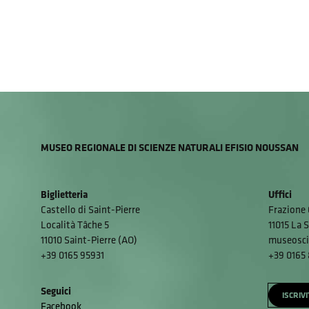
MUSEO REGIONALE DI SCIENZE NATURALI EFISIO NOUSSAN
Biglietteria
Uffici
Castello di Saint-Pierre
Frazione 
Località Tâche 5
11015 La S
11010 Saint-Pierre (AO)
museosci
+39 0165 95931
+39 0165
Seguici
ISCRIV
Facebook