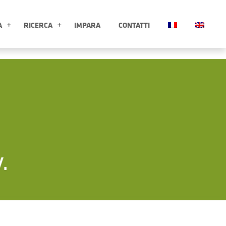
A
RICERCA
IMPARA
CONTATTI
ESPLORA APRI SOTTOMENÙ
RICERCA APRI SOTTOMENÙ
.