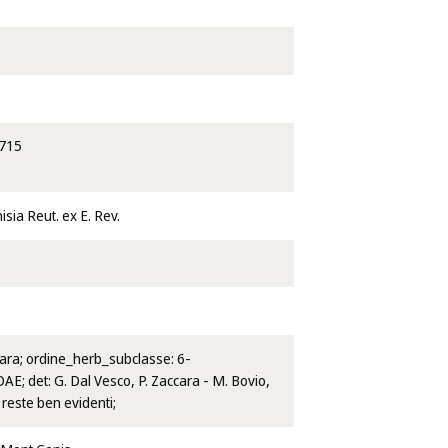
715
isia Reut. ex E. Rev.
ccara; ordine_herb_subclasse: 6-
; det: G. Dal Vesco, P. Zaccara - M. Bovio,
reste ben evidenti;