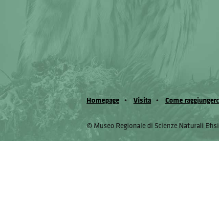
Homepage
Visita
Come raggiungerc
© Museo Regionale di Scienze Naturali Eﬁs