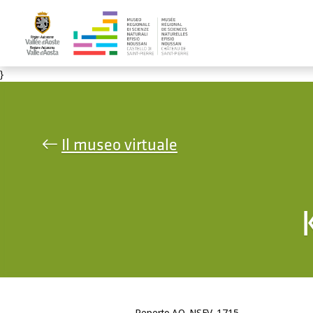
Salta al contenuto principale
}
Il museo virtuale