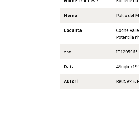
Nome francese
Koelérie du
Nome
Paléo del M
Località
Cogne Valle
Potentilla n
zsc
IT1205065
Data
4/luglio/19
Autori
Reut. ex E. 