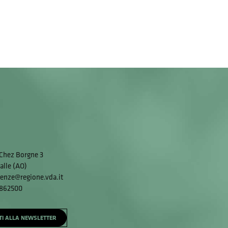
Chez Borgne 3
alle (AO)
enze@regione.vda.it
 862500
ITI ALLA NEWSLETTER