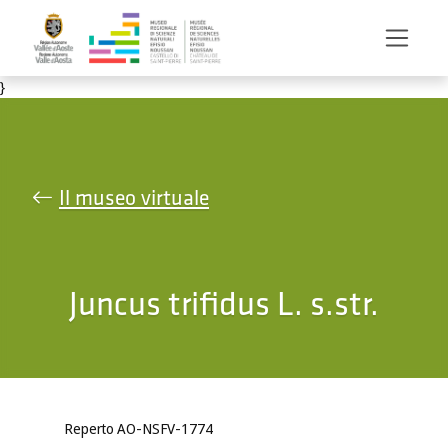
Salta al contenuto principale
}
Il museo virtuale
Juncus trifidus L. s.str.
Reperto AO-NSFV-1774