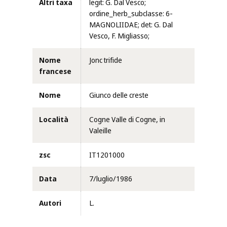
Altri taxa
legit: G. Dal Vesco;
ordine_herb_subclasse: 6-
MAGNOLIIDAE; det: G. Dal
Vesco, F. Migliasso;
Nome
Jonc trifide
francese
Nome
Giunco delle creste
Località
Cogne Valle di Cogne, in
Valeille
zsc
IT1201000
Data
7/luglio/1986
Autori
L.