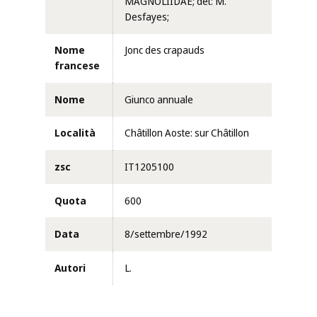
MAGNOLIIDAE; det: M.
Desfayes;
Nome
Jonc des crapauds
francese
Nome
Giunco annuale
Località
Châtillon Aoste: sur Châtillon
zsc
IT1205100
Quota
600
Data
8/settembre/1992
Autori
L.