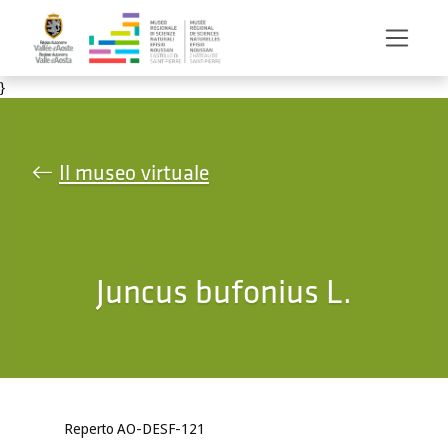
Salta al contenuto principale
}
Il museo virtuale
Juncus bufonius L.
Reperto AO-DESF-121