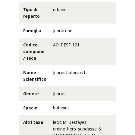
Tipo di
erbario
reperto
Famiglia
Juncaceae
Codice
AO-DESF-121
campione
/ Teca
Nome
Juncus bufonius L.
Scientifico
Genere
Juncus
Specie
bufonius
Altri taxa
legit: M. Desfayes;
ordine_herb_subclasse: 6-