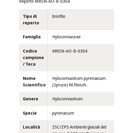
Reperto MRSN-AO-B-0304
Tipo di
briofite
reperto
Famiglia
Hylocomiaceae
Codice
MRSN-AO-B-0304
campione
/ Teca
Nome
Hylocomiastrum pyrenaicum
Scientifico
(Spruce) M.Fleisch.
Genere
Hylocomiastrum
Specie
pyrenaicum
Località
ZSC/ZPS Ambienti glaciali del