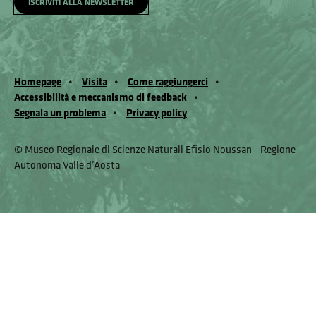
ISCRIVITI ALLA NEWSLETTER
Homepage
Visita
Come raggiungerci
Accessibilità e meccanismo di feedback
Segnala un problema
Privacy policy
© Museo Regionale di Scienze Naturali Eﬁsio Noussan - Regione
Autonoma Valle d’Aosta