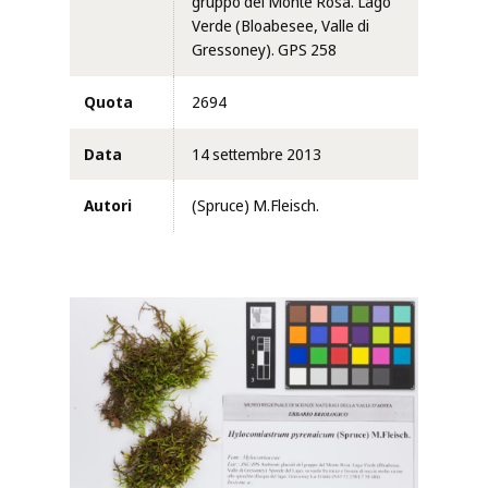
gruppo del Monte Rosa. Lago
Verde (Bloabesee, Valle di
Gressoney). GPS 258
Quota
2694
Data
14 settembre 2013
Autori
(Spruce) M.Fleisch.
Clicca per