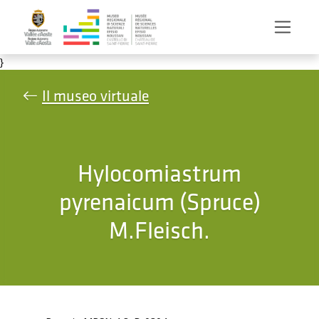
Salta al contenuto principale
}
Il museo virtuale
Hylocomiastrum
pyrenaicum (Spruce)
M.Fleisch.