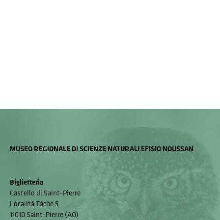
MUSEO REGIONALE DI SCIENZE NATURALI EFISIO NOUSSAN
Biglietteria
Castello di Saint-Pierre
Località Tâche 5
11010 Saint-Pierre (AO)