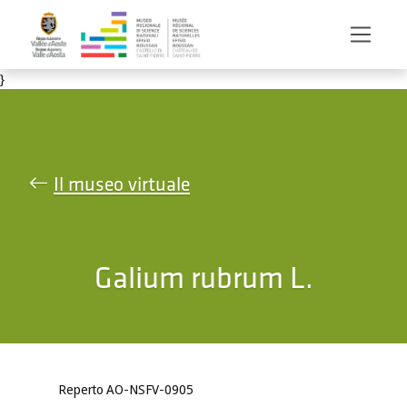
Salta al contenuto principale
}
Il museo virtuale
Galium rubrum L.
Reperto AO-NSFV-0905