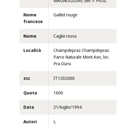
MAGNOLIIDAE; det: F. Picco;
Nome
Gaillet rouge
francese
Nome
Caglio rosso
Località
Champdepraz Champdepraz.
Parco Naturale Mont Avic, loc.
Pra Oürsi
zsc
IT1202000
Quota
1600
Data
21/luglio/1994
Autori
L.