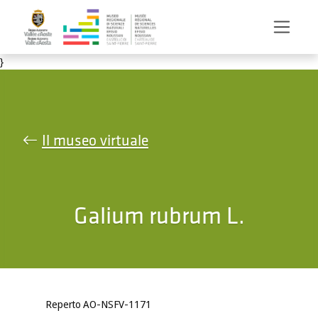
Salta al contenuto principale
}
Il museo virtuale
Galium rubrum L.
Reperto AO-NSFV-1171