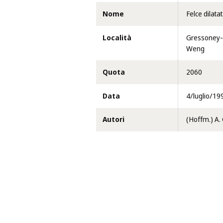
Nome
Felce dilata
Località
Gressoney-S
Weng
Quota
2060
Data
4/luglio/19
Autori
(Hoffm.) A.