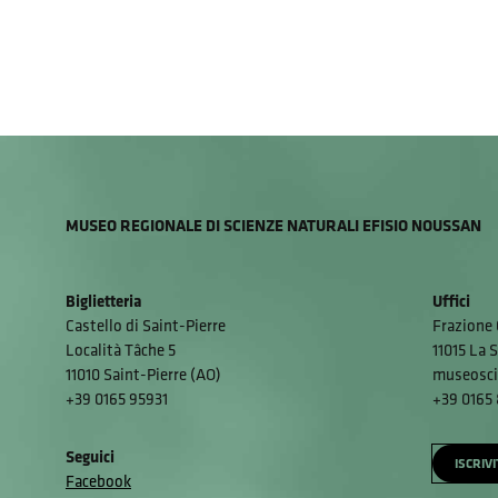
MUSEO REGIONALE DI SCIENZE NATURALI EFISIO NOUSSAN
Biglietteria
Uffici
Castello di Saint-Pierre
Frazione 
Località Tâche 5
11015 La S
11010 Saint-Pierre (AO)
museosci
+39 0165 95931
+39 0165
Seguici
ISCRIV
Facebook