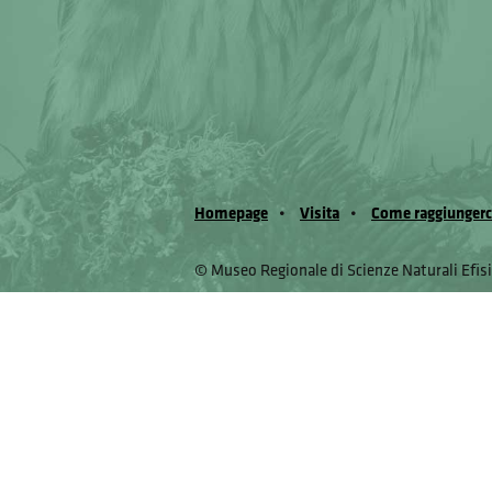
Homepage
Visita
Come raggiungerc
© Museo Regionale di Scienze Naturali Eﬁs