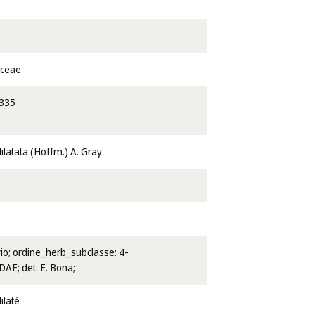
aceae
335
ilatata (Hoffm.) A. Gray
vio; ordine_herb_subclasse: 4-
E; det: E. Bona;
ilaté