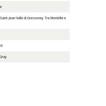
ta
aint-Jean Valle di Gressoney. Tra Montelte e
93
 Gray