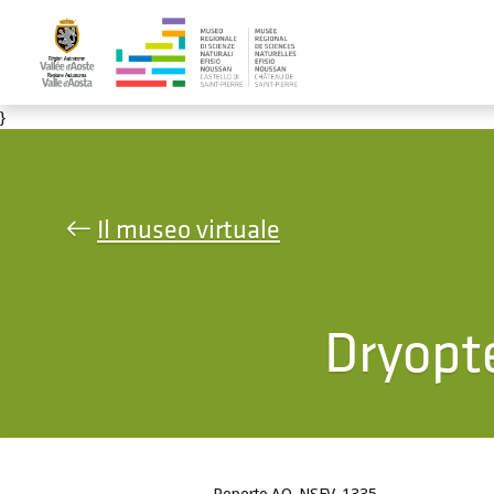
Salta al contenuto principale
}
Il museo virtuale
Dryopte