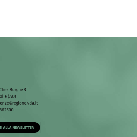
Chez Borgne 3
alle (AO)
enze@regione.vda.it
 862500
ITI ALLA NEWSLETTER