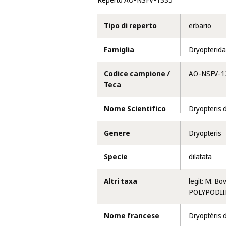
Reperto AO-NSFV-1335
Tipo di reperto
erbario
Famiglia
Dryopterid
Codice campione /
AO-NSFV-1
Teca
Nome Scientifico
Dryopteris d
Genere
Dryopteris
Specie
dilatata
Altri taxa
legit: M. Bo
POLYPODIIDA
Nome francese
Dryoptéris d