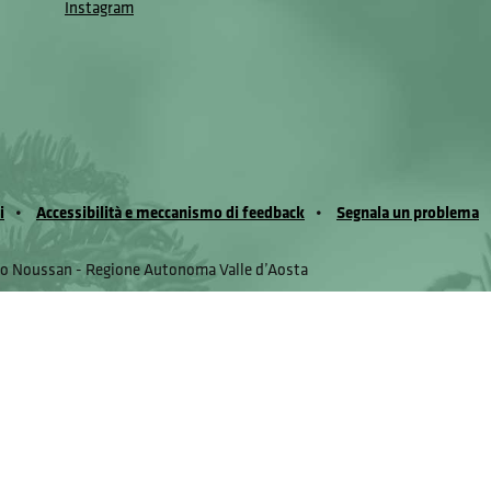
Instagram
i
Accessibilità e meccanismo di feedback
Segnala un problema
io Noussan - Regione Autonoma Valle d’Aosta