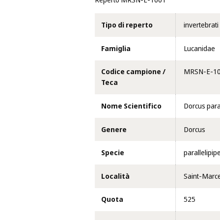
Reperto MRSN-E-1001
Tipo di reperto
invertebrati
Famiglia
Lucanidae
Codice campione /
MRSN-E-1
Teca
Nome Scientifico
Dorcus para
Genere
Dorcus
Specie
parallelipi
Località
Saint-Marcel 
Quota
525