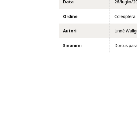
Data
26/luglio/2
Ordine
Coleoptera
Autori
Linné Wallgr
Sinonimi
Dorcus para