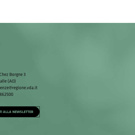
Chez Borgne 3
alle (AO)
enze@regione.vda.it
 862500
ITI ALLA NEWSLETTER