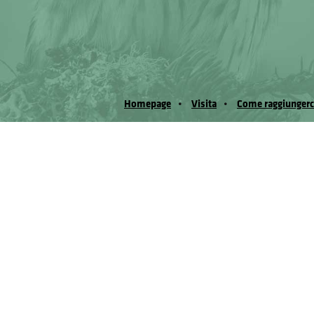
Homepage
Visita
Come raggiungerc
© Museo Regionale di Scienze Naturali Eﬁs