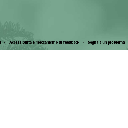
i
Accessibilità e meccanismo di feedback
Segnala un problema
io Noussan - Regione Autonoma Valle d’Aosta