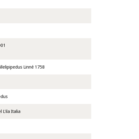
001
llelipipedus Linné 1758
pedus
L'ila Italia