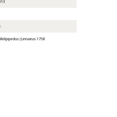
013
.
llelipipedus (Linnaeus 1758