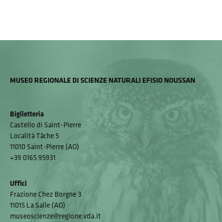
MUSEO REGIONALE DI SCIENZE NATURALI EFISIO NOUSSAN
Biglietteria
Castello di Saint-Pierre
Località Tâche 5
11010 Saint-Pierre (AO)
+39 0165 95931
Uffici
Frazione Chez Borgne 3
11015 La Salle (AO)
museoscienze@regione.vda.it