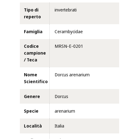
Tipo di
invertebrati
reperto
Famiglia
Cerambycidae
Codice
MRSN-E-0201
campione
/ Teca
Nome
Dorcus arenarium
Scientifico
Genere
Dorcus
Specie
arenarium
Località
Italia