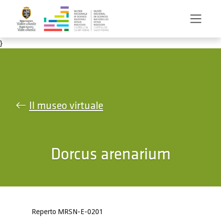
Salta al contenuto principale
}
Il museo virtuale
Dorcus arenarium
Reperto MRSN-E-0201