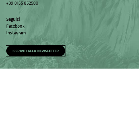
+39 0165 862500
Seguici
Facebook
Instagram
ISCRIVITI ALLA NEWSLETTER
Homepage
Visita
Come raggiungerci
Accessibilità e meccanismo di feedback
Segnala un problema
Privacy policy
© Museo Regionale di Scienze Naturali Eﬁsio Noussan - Regione
Autonoma Valle d’Aosta