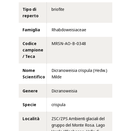
Tipo di
briofite
reperto
Famiglia
Rhabdoweisiaceae
Codice
MRSN-AO-B-0348
campione
/ Teca
Nome
Dicranoweisia crispula (Hedw.)
Scientifico
Milde
Genere
Dicranoweisia
Specie
crispula
Località
ZSC/ZPS Ambienti glaciali del
gruppo del Monte Rosa. Lago