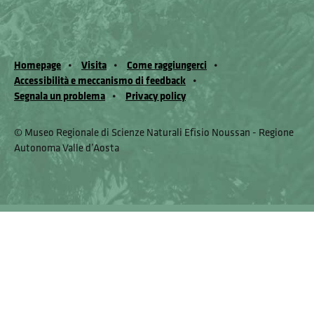
Homepage
Visita
Come raggiungerci
Accessibilità e meccanismo di feedback
Segnala un problema
Privacy policy
© Museo Regionale di Scienze Naturali Eﬁsio Noussan - Regione
Autonoma Valle d’Aosta