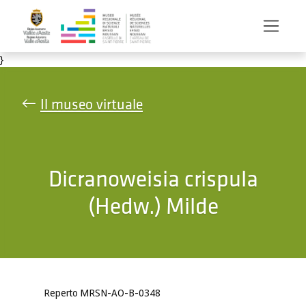
Salta al contenuto principale
}
Il museo virtuale
Dicranoweisia crispula
(Hedw.) Milde
Reperto MRSN-AO-B-0348