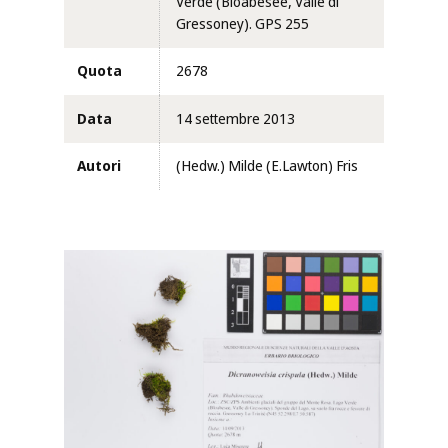
Verde (Bloabesee, Valle di
Gressoney). GPS 255
Quota
2678
Data
14 settembre 2013
Autori
(Hedw.) Milde (E.Lawton) Fris
Clicca per