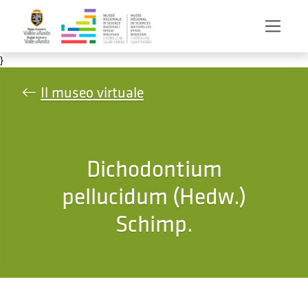
Salta al contenuto principale
}
Il museo virtuale
Dichodontium
pellucidum (Hedw.)
Schimp.