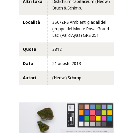
Altri taxa
Distichium capillaceum (Hedw.)
Bruch & Schimp.
Località
ZSC/ZPS Ambienti glaciali del
gruppo del Monte Rosa. Grand
Lac. (Val d’Ayas) GPS 251
Quota
2812
Data
21 agosto 2013
Autori
(Hedw.) Schimp.
Clicca per