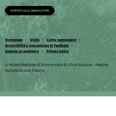
ISCRIVITI ALLA NEWSLETTER
Homepage
Visita
Come raggiungerci
Accessibilità e meccanismo di feedback
Segnala un problema
Privacy policy
© Museo Regionale di Scienze Naturali Eﬁsio Noussan - Regione
Autonoma Valle d’Aosta