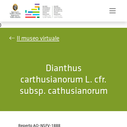
Salta al contenuto principale
}
Il museo virtuale
Dianthus
carthusianorum L. cfr.
subsp. cathusianorum
Reperto AO-NSFV-1888