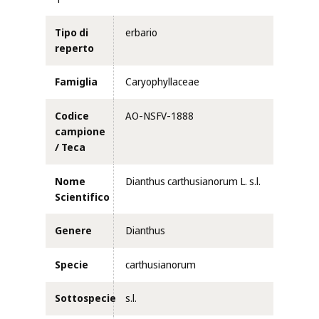
Tipo di
erbario
reperto
Famiglia
Caryophyllaceae
Codice
AO-NSFV-1888
campione
/ Teca
Nome
Dianthus carthusianorum L. s.l.
Scientifico
Genere
Dianthus
Specie
carthusianorum
Sottospecie
s.l.