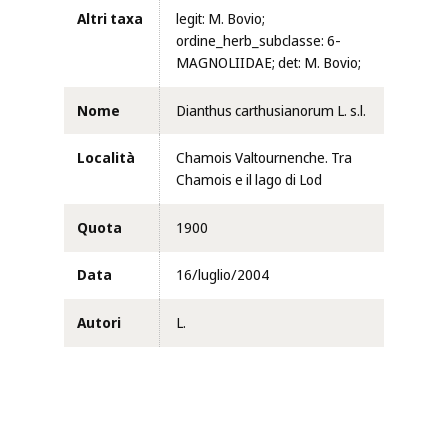
Altri taxa
legit: M. Bovio;
ordine_herb_subclasse: 6-
MAGNOLIIDAE; det: M. Bovio;
Nome
Dianthus carthusianorum L. s.l.
Località
Chamois Valtournenche. Tra
Chamois e il lago di Lod
Quota
1900
Data
16/luglio/2004
Autori
L.