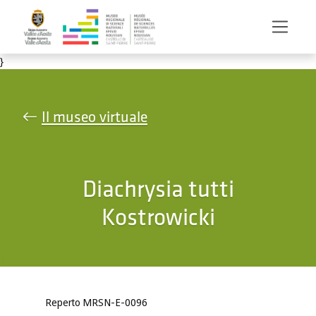
Salta al contenuto principale
}
Il museo virtuale
Diachrysia tutti
Kostrowicki
Reperto MRSN-E-0096