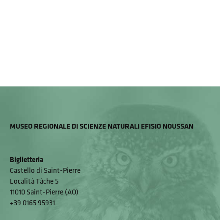
MUSEO REGIONALE DI SCIENZE NATURALI EFISIO NOUSSAN
Biglietteria
Castello di Saint-Pierre
Località Tâche 5
11010 Saint-Pierre (AO)
+39 0165 95931