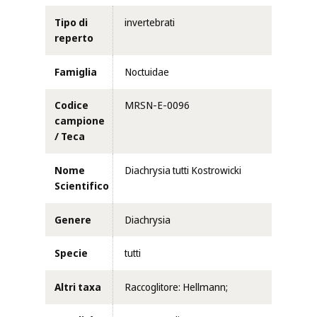
Tipo di
invertebrati
reperto
Famiglia
Noctuidae
Codice
MRSN-E-0096
campione
/ Teca
Nome
Diachrysia tutti Kostrowicki
Scientifico
Genere
Diachrysia
Specie
tutti
Altri taxa
Raccoglitore: Hellmann;