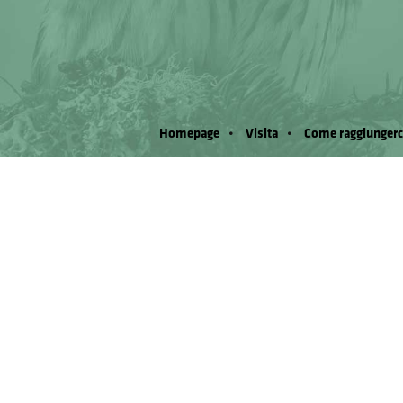
Homepage
Visita
Come raggiungerc
© Museo Regionale di Scienze Naturali Eﬁs