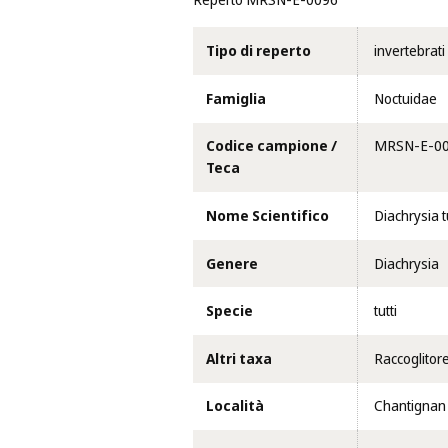
Reperto MRSN-E-0096
Tipo di reperto
invertebrati
Famiglia
Noctuidae
Codice campione /
MRSN-E-0
Teca
Nome Scientifico
Diachrysia t
Genere
Diachrysia
Specie
tutti
Altri taxa
Raccoglitor
Località
Chantignan 