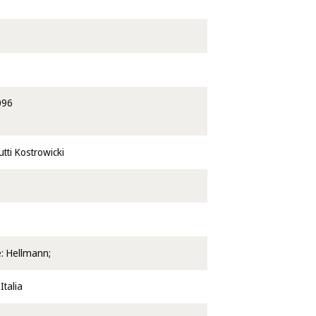
096
utti Kostrowicki
e: Hellmann;
Italia