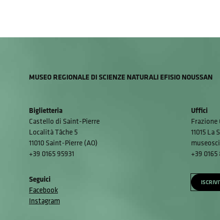
MUSEO REGIONALE DI SCIENZE NATURALI EFISIO NOUSSAN
Biglietteria
Uffici
Castello di Saint-Pierre
Frazione 
Località Tâche 5
11015 La S
11010 Saint-Pierre (AO)
museosci
+39 0165 95931
+39 0165
Seguici
ISCRIV
Facebook
Instagram