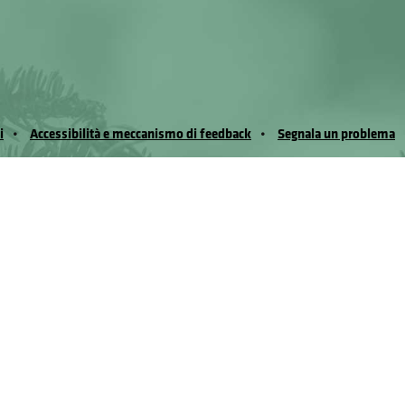
i
Accessibilità e meccanismo di feedback
Segnala un problema
io Noussan - Regione Autonoma Valle d’Aosta