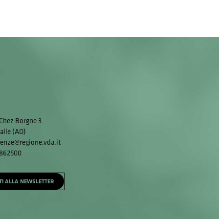
Chez Borgne 3
alle (AO)
enze@regione.vda.it
 862500
ITI ALLA NEWSLETTER