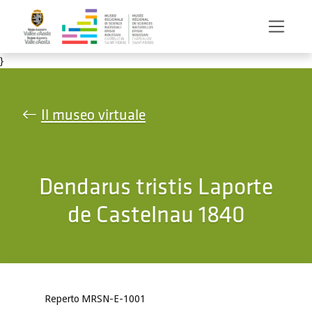
Salta al contenuto principale
}
Il museo virtuale
Dendarus tristis Laporte
de Castelnau 1840
Reperto MRSN-E-1001