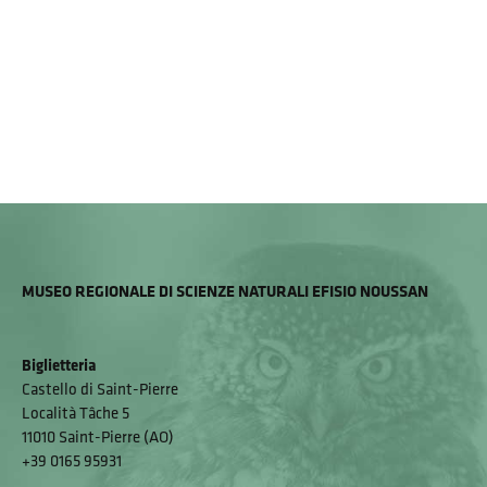
MUSEO REGIONALE DI SCIENZE NATURALI EFISIO NOUSSAN
Biglietteria
Castello di Saint-Pierre
Località Tâche 5
11010 Saint-Pierre (AO)
+39 0165 95931