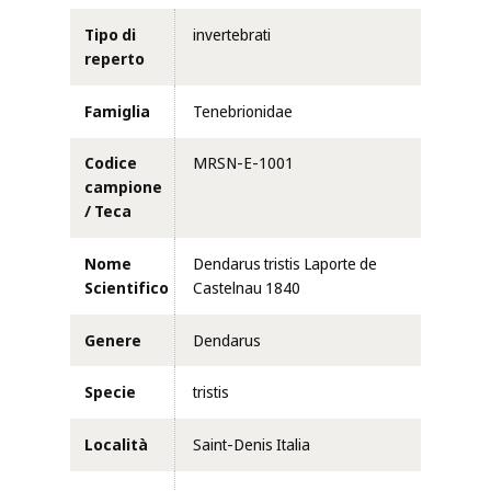
Tipo di
invertebrati
reperto
Famiglia
Tenebrionidae
Codice
MRSN-E-1001
campione
/ Teca
Nome
Dendarus tristis Laporte de
Scientifico
Castelnau 1840
Genere
Dendarus
Specie
tristis
Località
Saint-Denis Italia