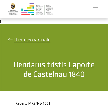
Salta al contenuto principale
}
Il museo virtuale
Dendarus tristis Laporte
de Castelnau 1840
Reperto MRSN-E-1001