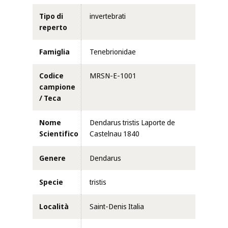
Tipo di
invertebrati
reperto
Famiglia
Tenebrionidae
Codice
MRSN-E-1001
campione
/ Teca
Nome
Dendarus tristis Laporte de
Scientifico
Castelnau 1840
Genere
Dendarus
Specie
tristis
Località
Saint-Denis Italia