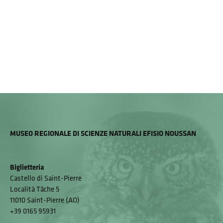
MUSEO REGIONALE DI SCIENZE NATURALI EFISIO NOUSSAN
Biglietteria
Castello di Saint-Pierre
Località Tâche 5
11010 Saint-Pierre (AO)
+39 0165 95931