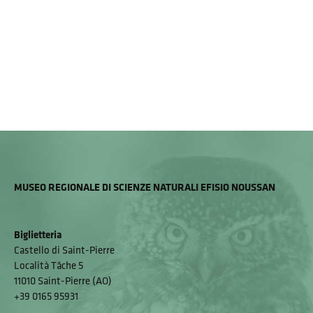
MUSEO REGIONALE DI SCIENZE NATURALI EFISIO NOUSSAN
Biglietteria
Castello di Saint-Pierre
Località Tâche 5
11010 Saint-Pierre (AO)
+39 0165 95931