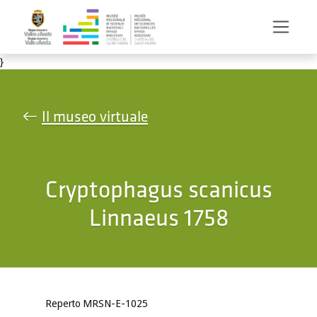
Salta al contenuto principale
}
Il museo virtuale
Cryptophagus scanicus
Linnaeus 1758
Reperto MRSN-E-1025