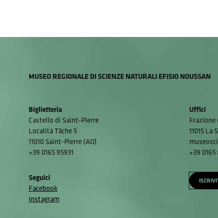
MUSEO REGIONALE DI SCIENZE NATURALI EFISIO NOUSSAN
Biglietteria
Uffici
Castello di Saint-Pierre
Frazione 
Località Tâche 5
11015 La S
11010 Saint-Pierre (AO)
museosci
+39 0165 95931
+39 0165
Seguici
ISCRIV
Facebook
Instagram