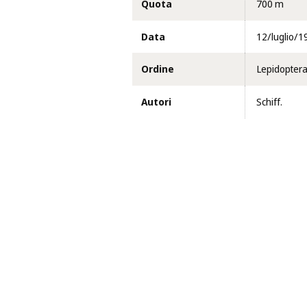
Quota
700 m
Data
12/luglio/1
Ordine
Lepidopter
Autori
Schiff.