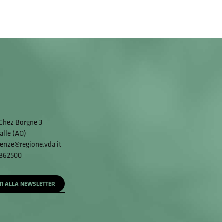
Chez Borgne 3
alle (AO)
enze@regione.vda.it
 862500
ITI ALLA NEWSLETTER