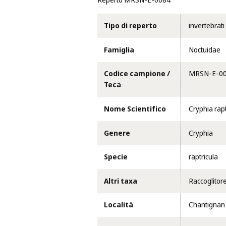
Reperto MRSN-E-0084
Tipo di reperto
invertebrati
Famiglia
Noctuidae
Codice campione /
MRSN-E-0
Teca
Nome Scientifico
Cryphia rapt
Genere
Cryphia
Specie
raptricula
Altri taxa
Raccoglitor
Località
Chantignan 