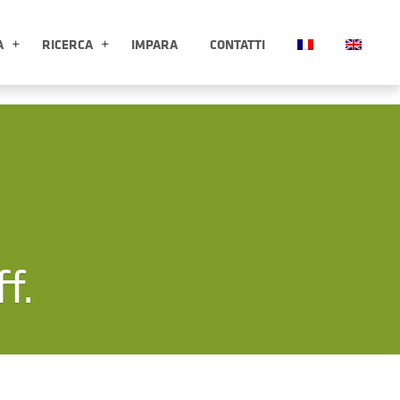
A
RICERCA
IMPARA
CONTATTI
ESPLORA APRI SOTTOMENÙ
RICERCA APRI SOTTOMENÙ
f.