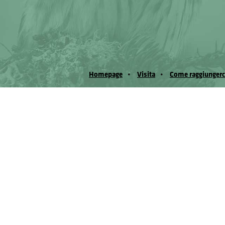
Homepage
Visita
Come raggiungerc
© Museo Regionale di Scienze Naturali Eﬁs