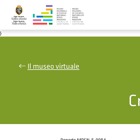
Salta al contenuto principale
}
Il museo virtuale
C