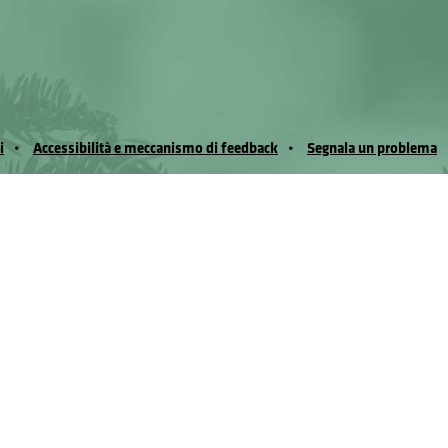
i
Accessibilità e meccanismo di feedback
Segnala un problema
io Noussan - Regione Autonoma Valle d’Aosta