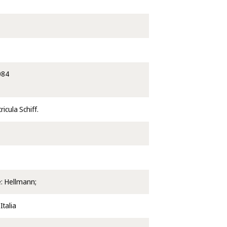
084
ricula Schiff.
e: Hellmann;
Italia