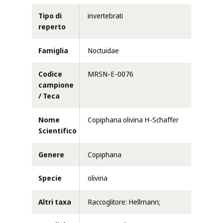
Tipo di
invertebrati
reperto
Famiglia
Noctuidae
Codice
MRSN-E-0076
campione
/ Teca
Nome
Copiphana olivina H-Schaffer
Scientifico
Genere
Copiphana
Specie
olivina
Altri taxa
Raccoglitore: Hellmann;