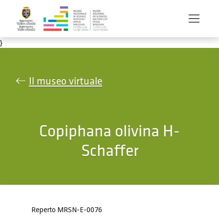
Salta al contenuto principale
}
Il museo virtuale
Copiphana olivina H-
Schaffer
Reperto MRSN-E-0076