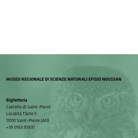
MUSEO REGIONALE DI SCIENZE NATURALI EFISIO NOUSSAN
Biglietteria
Castello di Saint-Pierre
Località Tâche 5
11010 Saint-Pierre (AO)
+39 0165 95931