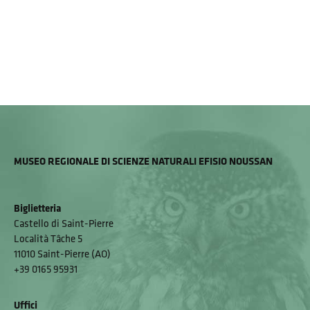
MUSEO REGIONALE DI SCIENZE NATURALI EFISIO NOUSSAN
Biglietteria
Castello di Saint-Pierre
Località Tâche 5
11010 Saint-Pierre (AO)
+39 0165 95931
Uffici