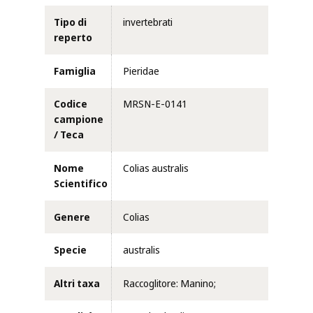
Tipo di
invertebrati
reperto
Famiglia
Pieridae
Codice
MRSN-E-0141
campione
/ Teca
Nome
Colias australis
Scientifico
Genere
Colias
Specie
australis
Altri taxa
Raccoglitore: Manino;