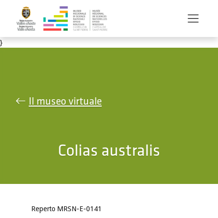
Salta al contenuto principale
}
Il museo virtuale
Colias australis
Reperto MRSN-E-0141