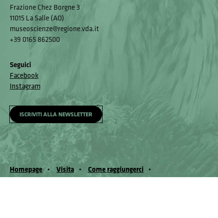
Frazione Chez Borgne 3
11015 La Salle (AO)
museoscienze@regione.vda.it
+39 0165 862500
Seguici
Facebook
Instagram
ISCRIVITI ALLA NEWSLETTER
Homepage
Visita
Come raggiungerci
Accessibilità e meccanismo di feedback
Segnala un problema
Privacy policy
© Museo Regionale di Scienze Naturali Eﬁsio Noussan - Regione