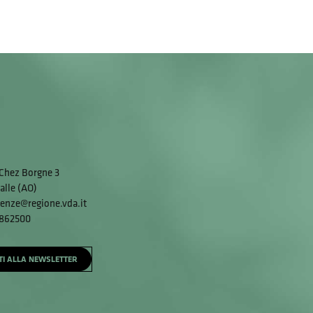
Chez Borgne 3
alle (AO)
enze@regione.vda.it
 862500
ITI ALLA NEWSLETTER