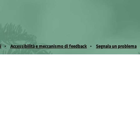
i
Accessibilità e meccanismo di feedback
Segnala un problema
io Noussan - Regione Autonoma Valle d’Aosta