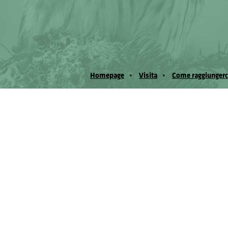
Homepage
Visita
Come raggiungerc
© Museo Regionale di Scienze Naturali Eﬁs