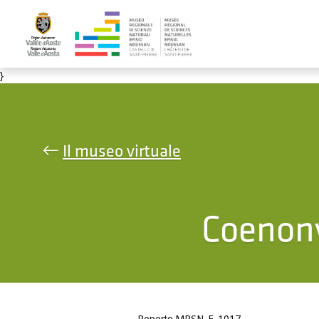
Salta al contenuto principale
}
Il museo virtuale
Coenony