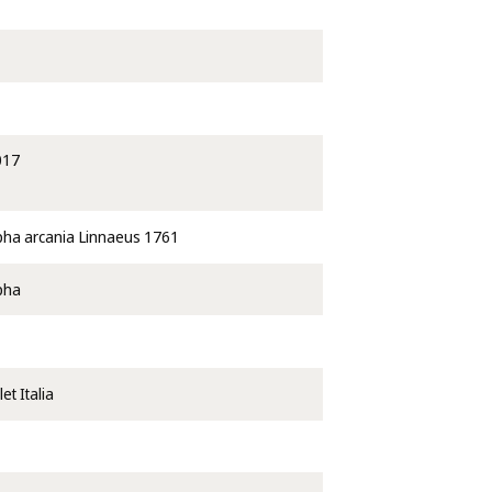
017
a arcania Linnaeus 1761
pha
et Italia