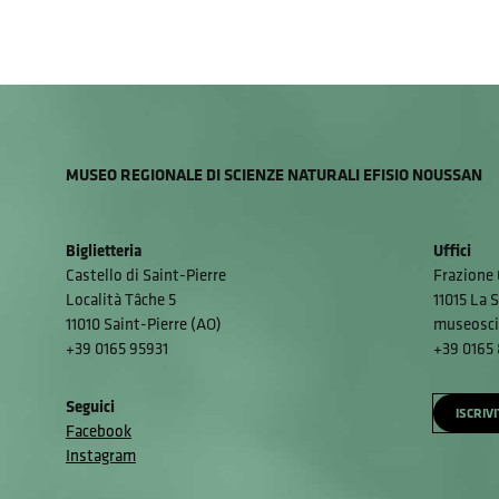
MUSEO REGIONALE DI SCIENZE NATURALI EFISIO NOUSSAN
Biglietteria
Uffici
Castello di Saint-Pierre
Frazione 
Località Tâche 5
11015 La S
11010 Saint-Pierre (AO)
museosci
+39 0165 95931
+39 0165
Seguici
ISCRIV
Facebook
Instagram