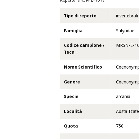
Reperto MRSN-E-1017
Tipo di reperto
invertebrati
Famiglia
Satyridae
Codice campione /
MRSN-E-1
Teca
Nome Scientifico
Coenonymph
Genere
Coenonym
Specie
arcania
Località
Aosta Tzatel
Quota
750