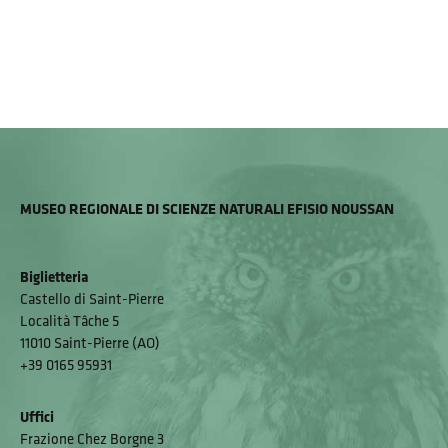
MUSEO REGIONALE DI SCIENZE NATURALI EFISIO NOUSSAN
Biglietteria
Castello di Saint-Pierre
Località Tâche 5
11010 Saint-Pierre (AO)
+39 0165 95931
Uffici
Frazione Chez Borgne 3