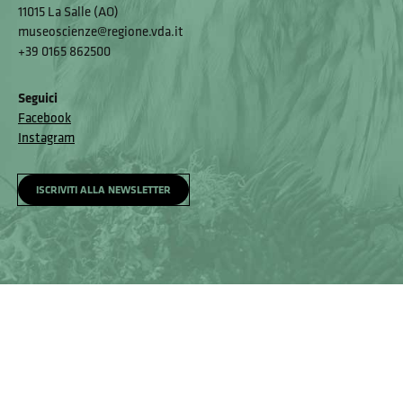
11015 La Salle (AO)
museoscienze@regione.vda.it
+39 0165 862500
Seguici
Facebook
Instagram
ISCRIVITI ALLA NEWSLETTER
Homepage
Visita
Come raggiungerci
Accessibilità e meccanismo di feedback
Segnala un problema
Privacy policy
© Museo Regionale di Scienze Naturali Eﬁsio Noussan - Regione
Autonoma Valle d’Aosta