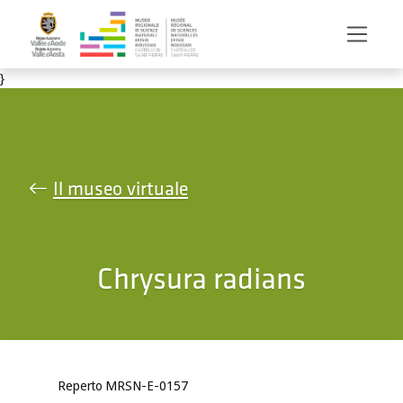
Salta al contenuto principale
}
Il museo virtuale
Chrysura radians
Reperto MRSN-E-0157