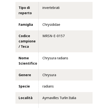
Tipo di
invertebrati
reperto
Famiglia
Chrysididae
Codice
MRSN-E-0157
campione
/ Teca
Nome
Chrysura radians
Scientifico
Genere
Chrysura
Specie
radians
Località
Aymavilles Turlin Italia