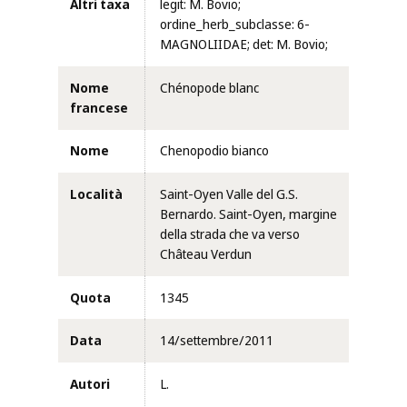
Altri taxa
legit: M. Bovio;
ordine_herb_subclasse: 6-
MAGNOLIIDAE; det: M. Bovio;
Nome
Chénopode blanc
francese
Nome
Chenopodio bianco
Località
Saint-Oyen Valle del G.S.
Bernardo. Saint-Oyen, margine
della strada che va verso
Château Verdun
Quota
1345
Data
14/settembre/2011
Autori
L.