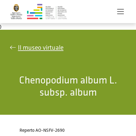
Salta al contenuto principale
}
Il museo virtuale
Chenopodium album L.
subsp. album
Reperto AO-NSFV-2690