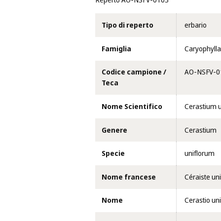
Reperto AO-NSFV-0103
Tipo di reperto
erbario
Famiglia
Caryophyll
Codice campione /
AO-NSFV-0
Teca
Nome Scientifico
Cerastium u
Genere
Cerastium
Specie
uniflorum
Nome francese
Céraiste uni
Nome
Cerastio uni