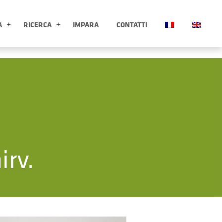
A
RICERCA
IMPARA
CONTATTI
ESPLORA APRI SOTTOMENÙ
RICERCA APRI SOTTOMENÙ
irv.
Clicca per ingrandire l'immagin