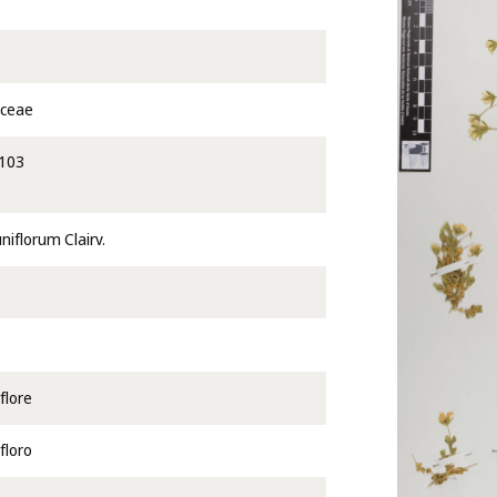
aceae
103
niflorum Clairv.
flore
floro