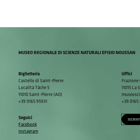
MUSEO REGIONALE DI SCIENZE NATURALI EFISIO NOUSSAN
Biglietteria
Uffici
Castello di Saint-Pierre
Frazione 
Località Tâche 5
11015 La S
11010 Saint-Pierre (AO)
museosci
+39 0165 95931
+39 0165
Seguici
ISCRIV
Facebook
Instagram