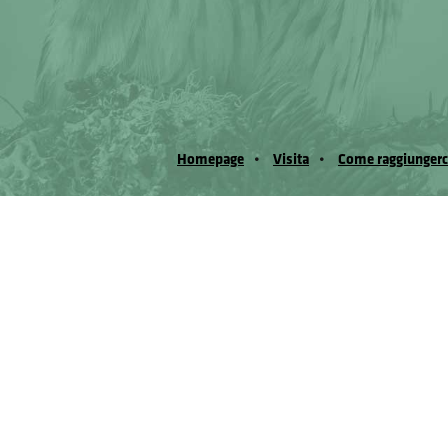
Homepage
Visita
Come raggiungerc
© Museo Regionale di Scienze Naturali Eﬁs