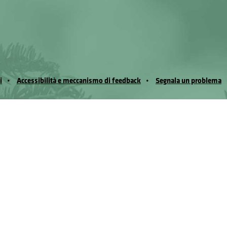
i
Accessibilità e meccanismo di feedback
Segnala un problema
io Noussan - Regione Autonoma Valle d’Aosta