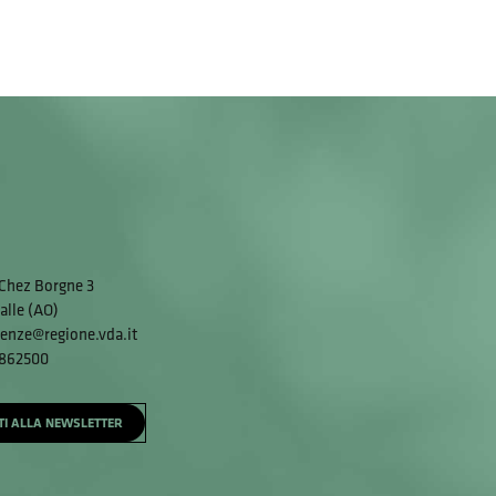
Chez Borgne 3
alle (AO)
enze@regione.vda.it
 862500
ITI ALLA NEWSLETTER