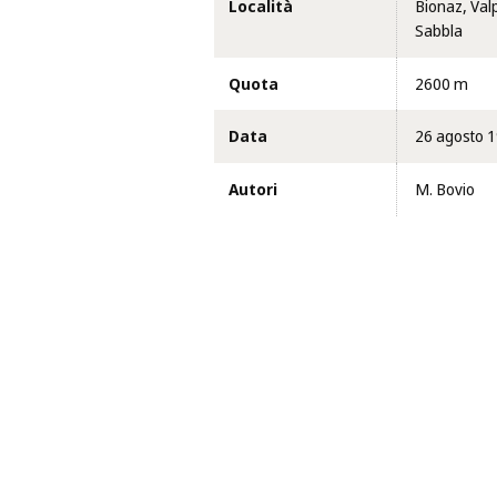
Località
Bionaz, Valp
Sabbla
Quota
2600 m
Data
26 agosto 
Autori
M. Bovio