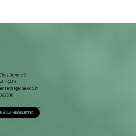
Chez Borgne 3
alle (AO)
enze@regione.vda.it
 862500
ITI ALLA NEWSLETTER