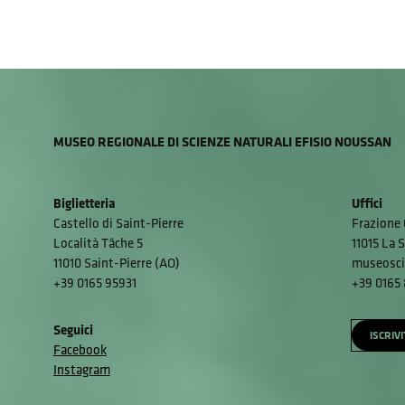
MUSEO REGIONALE DI SCIENZE NATURALI EFISIO NOUSSAN
Biglietteria
Uffici
Castello di Saint-Pierre
Frazione 
Località Tâche 5
11015 La S
11010 Saint-Pierre (AO)
museosci
+39 0165 95931
+39 0165
Seguici
ISCRIV
Facebook
Instagram