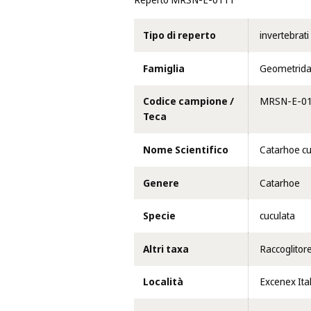
Reperto MRSN-E-0111
Tipo di reperto
invertebrati
Famiglia
Geometrid
Codice campione /
MRSN-E-0
Teca
Nome Scientifico
Catarhoe cu
Genere
Catarhoe
Specie
cuculata
Altri taxa
Raccoglitor
Località
Excenex Ital