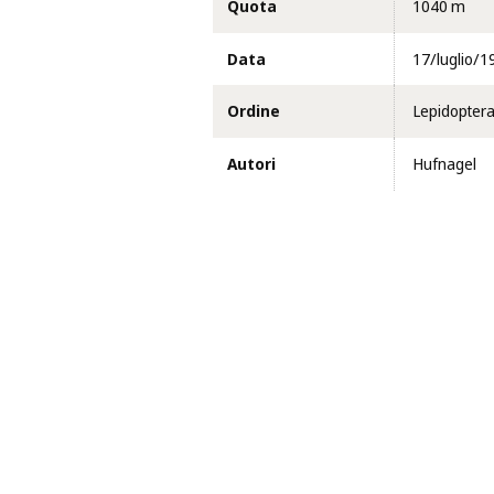
Quota
1040 m
Data
17/luglio/1
Ordine
Lepidopter
Autori
Hufnagel