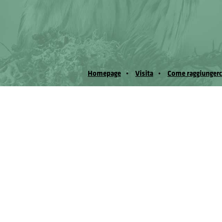
Homepage
Visita
Come raggiungerc
© Museo Regionale di Scienze Naturali Eﬁs