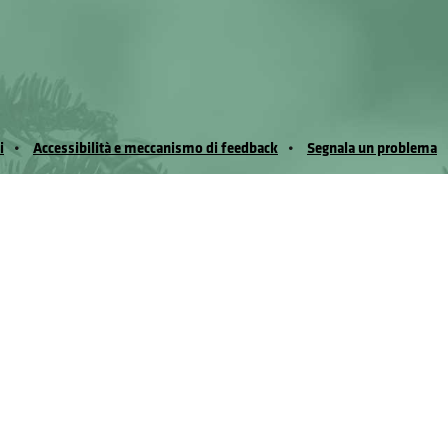
i
Accessibilità e meccanismo di feedback
Segnala un problema
io Noussan - Regione Autonoma Valle d’Aosta