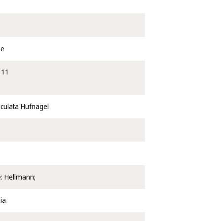
ae
111
culata Hufnagel
e: Hellmann;
ia