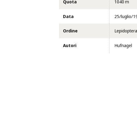
Quota
1040 m
Data
25/luglio/1
Ordine
Lepidopter
Autori
Hufnagel