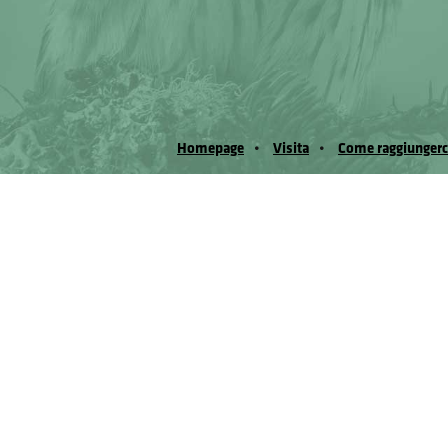
Homepage
Visita
Come raggiungerc
© Museo Regionale di Scienze Naturali Eﬁs