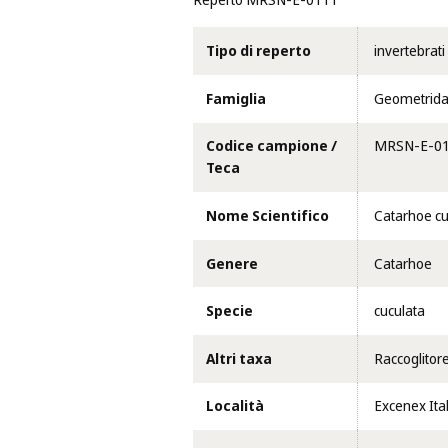
Reperto MRSN-E-0111
Tipo di reperto
invertebrati
Famiglia
Geometrid
Codice campione /
MRSN-E-0
Teca
Nome Scientifico
Catarhoe cu
Genere
Catarhoe
Specie
cuculata
Altri taxa
Raccoglitor
Località
Excenex Ital