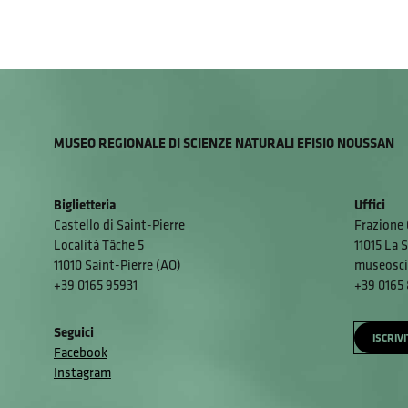
MUSEO REGIONALE DI SCIENZE NATURALI EFISIO NOUSSAN
Biglietteria
Uffici
Castello di Saint-Pierre
Frazione 
Località Tâche 5
11015 La S
11010 Saint-Pierre (AO)
museosci
+39 0165 95931
+39 0165
Seguici
ISCRIV
Facebook
Instagram