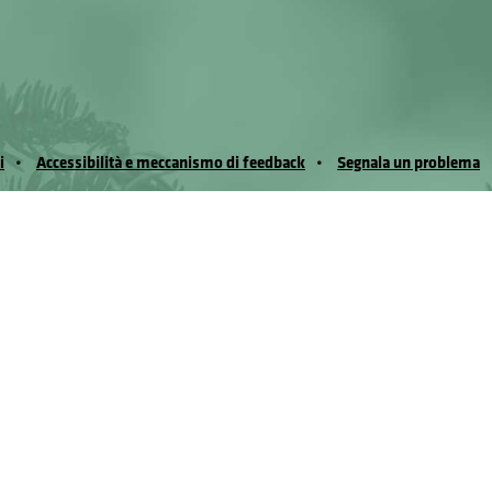
i
Accessibilità e meccanismo di feedback
Segnala un problema
io Noussan - Regione Autonoma Valle d’Aosta