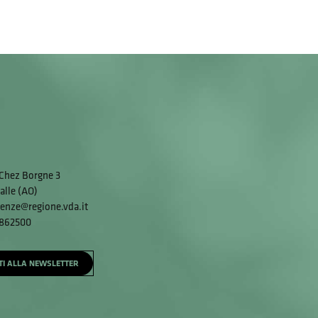
Chez Borgne 3
alle (AO)
enze@regione.vda.it
 862500
ITI ALLA NEWSLETTER