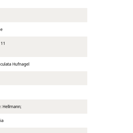
ae
111
culata Hufnagel
e: Hellmann;
ia