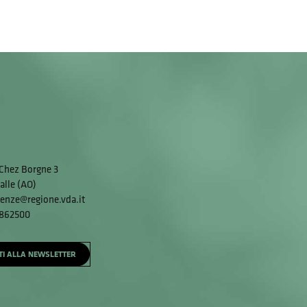
Chez Borgne 3
alle (AO)
enze@regione.vda.it
 862500
ITI ALLA NEWSLETTER