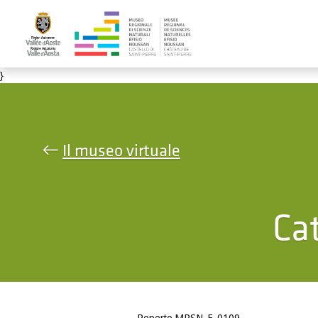
Salta al contenuto principale
}
Il museo virtuale
Ca