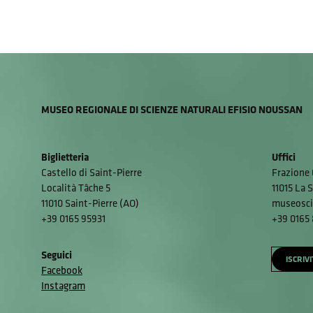
MUSEO REGIONALE DI SCIENZE NATURALI EFISIO NOUSSAN
Biglietteria
Uffici
Castello di Saint-Pierre
Frazione 
Località Tâche 5
11015 La S
11010 Saint-Pierre (AO)
museosci
+39 0165 95931
+39 0165
Seguici
ISCRIV
Facebook
Instagram