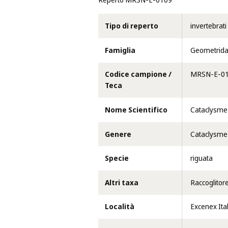
Reperto MRSN-E-0109
Tipo di reperto
invertebrati
Famiglia
Geometrid
Codice campione /
MRSN-E-0
Teca
Nome Scientifico
Cataclysme
Genere
Cataclysme
Specie
riguata
Altri taxa
Raccoglitor
Località
Excenex Ital