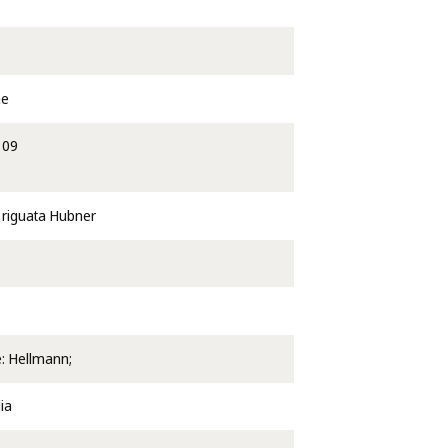
ae
109
 riguata Hubner
e: Hellmann;
ia