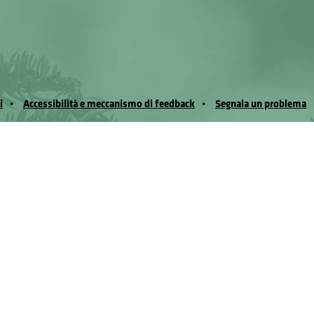
i
Accessibilità e meccanismo di feedback
Segnala un problema
io Noussan - Regione Autonoma Valle d’Aosta