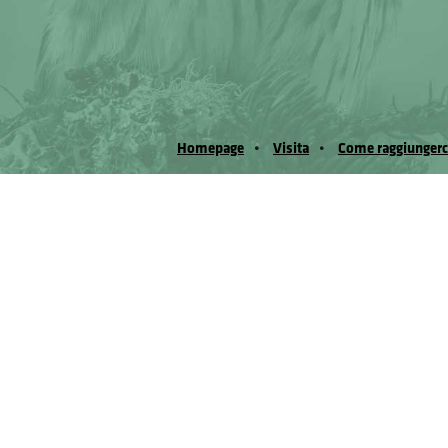
Homepage
Visita
Come raggiungerc
© Museo Regionale di Scienze Naturali Eﬁs