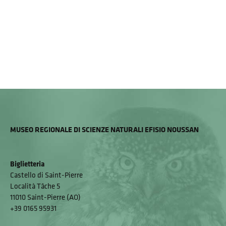
MUSEO REGIONALE DI SCIENZE NATURALI EFISIO NOUSSAN
Biglietteria
Castello di Saint-Pierre
Località Tâche 5
11010 Saint-Pierre (AO)
+39 0165 95931