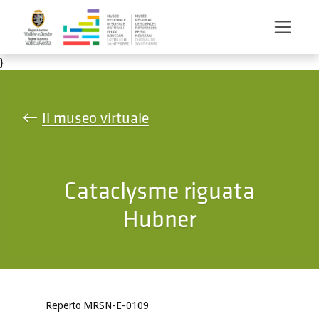
Salta al contenuto principale
}
Il museo virtuale
Cataclysme riguata
Hubner
Reperto MRSN-E-0109