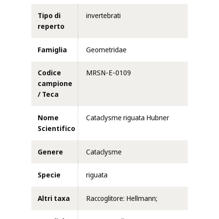
Tipo di
invertebrati
reperto
Famiglia
Geometridae
Codice
MRSN-E-0109
campione
/ Teca
Nome
Cataclysme riguata Hubner
Scientifico
Genere
Cataclysme
Specie
riguata
Altri taxa
Raccoglitore: Hellmann;