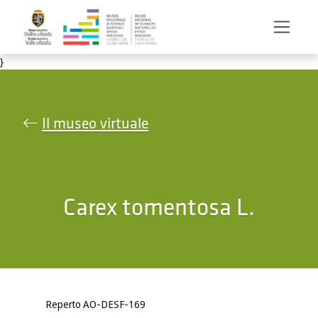
Salta al contenuto principale
}
Il museo virtuale
Carex tomentosa L.
Reperto AO-DESF-169