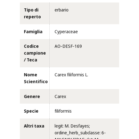
Tipo di
erbario
reperto
Famiglia
Cyperaceae
Codice
AO-DESF-169
campione
/ Teca
Nome
Carex filiformis L.
Scientifico
Genere
Carex
Specie
filiformis
Altri taxa
legit: M. Desfayes;
ordine_herb_subclasse: 6-