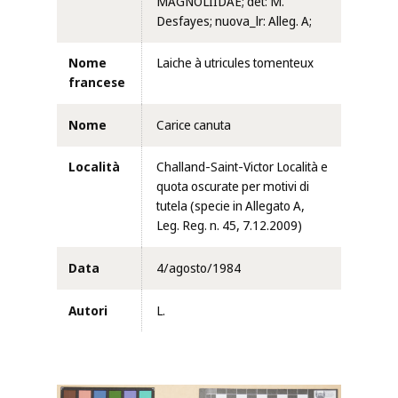
MAGNOLIIDAE; det: M.
Desfayes; nuova_lr: Alleg. A;
Nome
Laiche à utricules tomenteux
francese
Nome
Carice canuta
Località
Challand-Saint-Victor Località e
quota oscurate per motivi di
tutela (specie in Allegato A,
Leg. Reg. n. 45, 7.12.2009)
Data
4/agosto/1984
Autori
L.
Clicca per