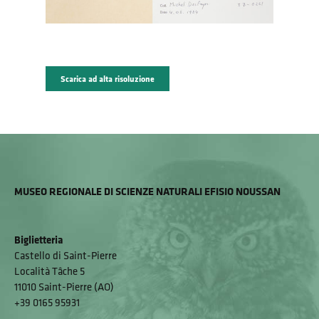
Scarica ad alta risoluzione
MUSEO REGIONALE DI SCIENZE NATURALI EFISIO NOUSSAN
Biglietteria
Castello di Saint-Pierre
Località Tâche 5
11010 Saint-Pierre (AO)
+39 0165 95931