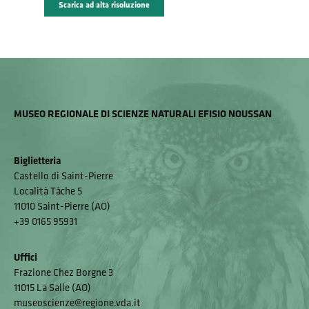
Scarica ad alta risoluzione
MUSEO REGIONALE DI SCIENZE NATURALI EFISIO NOUSSAN
Biglietteria
Castello di Saint-Pierre
Località Tâche 5
11010 Saint-Pierre (AO)
+39 0165 95931
Uffici
Frazione Chez Borgne 3
11015 La Salle (AO)
museoscienze@regione.vda.it