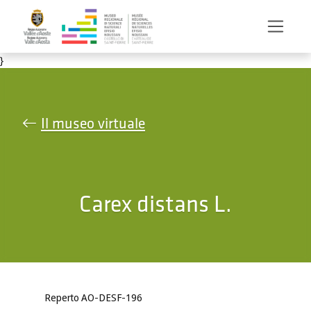
Salta al contenuto principale
}
Il museo virtuale
Carex distans L.
Reperto AO-DESF-196