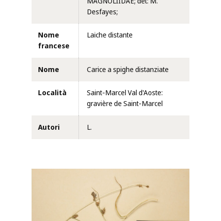
MAGNOLIIDAE; det: M.
Desfayes;
Nome
Laiche distante
francese
Nome
Carice a spighe distanziate
Località
Saint-Marcel Val d'Aoste:
gravière de Saint-Marcel
Autori
L.
Clicca per