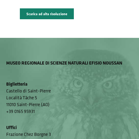
Scarica ad alta risoluzione
MUSEO REGIONALE DI SCIENZE NATURALI EFISIO NOUSSAN
Biglietteria
Castello di Saint-Pierre
Località Tâche 5
11010 Saint-Pierre (AO)
+39 0165 95931
Uffici
Frazione Chez Borgne 3