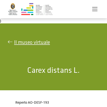
Salta al contenuto principale
}
Il museo virtuale
Carex distans L.
Reperto AO-DESF-193