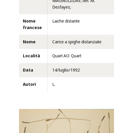
MAGNOLIIDAE; det: M.
Desfayes;
Nome
Laiche distante
francese
Nome
Carice a spighe distanziate
Località
Quart AO: Quart
Data
14/luglio/1992
Autori
L.
Clicca per