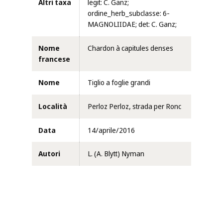
Altri taxa
legit: C. Ganz;
ordine_herb_subclasse: 6-
MAGNOLIIDAE; det: C. Ganz;
Nome
Chardon à capitules denses
francese
Nome
Tiglio a foglie grandi
Località
Perloz Perloz, strada per Ronc
Data
14/aprile/2016
Autori
L. (A. Blytt) Nyman