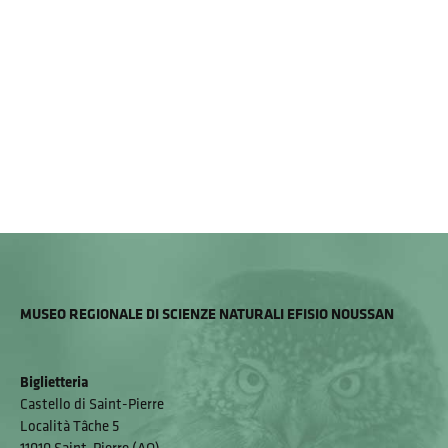
MUSEO REGIONALE DI SCIENZE NATURALI EFISIO NOUSSAN
Biglietteria
Castello di Saint-Pierre
Località Tâche 5
11010 Saint-Pierre (AO)