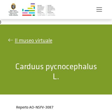
Salta al contenuto principale
}
Il museo virtuale
Carduus pycnocephalus
L.
Reperto AO-NSFV-3087