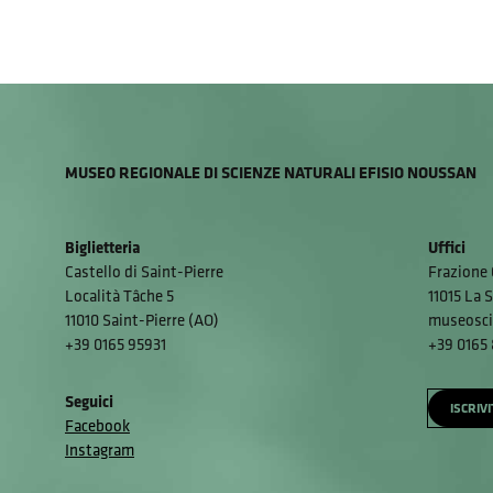
MUSEO REGIONALE DI SCIENZE NATURALI EFISIO NOUSSAN
Biglietteria
Uffici
Castello di Saint-Pierre
Frazione 
Località Tâche 5
11015 La S
11010 Saint-Pierre (AO)
museosci
+39 0165 95931
+39 0165
Seguici
ISCRIV
Facebook
Instagram