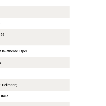
e
029
s lavatherae Esper
s
e: Hellmann;
Italia