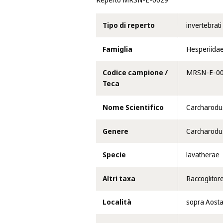
Reperto MRSN-E-0029
Tipo di reperto
invertebrati
Famiglia
Hesperiida
Codice campione /
MRSN-E-0
Teca
Nome Scientifico
Carcharodu
Genere
Carcharodu
Specie
lavatherae
Altri taxa
Raccoglitor
Località
sopra Aosta 