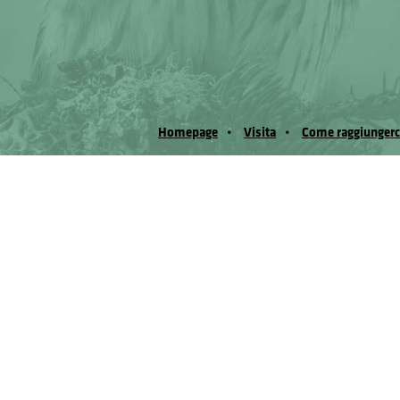
Homepage
Visita
Come raggiungerc
© Museo Regionale di Scienze Naturali Eﬁs