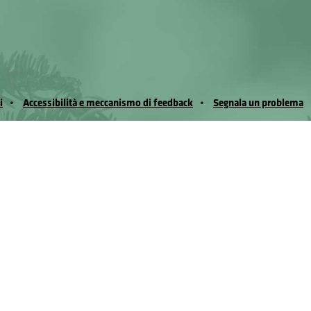
i
Accessibilità e meccanismo di feedback
Segnala un problema
io Noussan - Regione Autonoma Valle d’Aosta