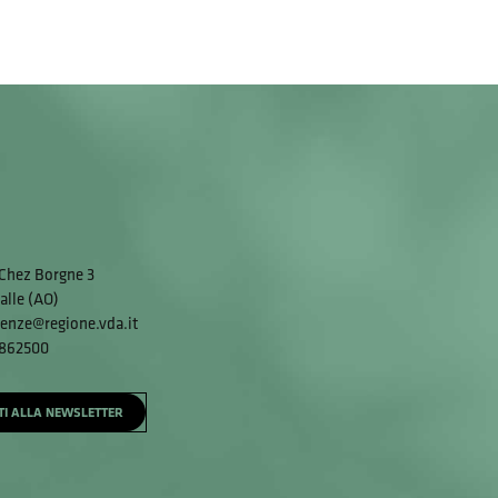
Chez Borgne 3
alle (AO)
enze@regione.vda.it
 862500
ITI ALLA NEWSLETTER