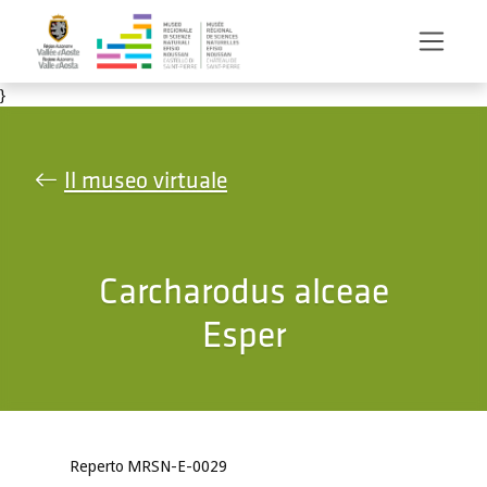
Salta al contenuto principale
}
Il museo virtuale
Carcharodus alceae
Esper
Reperto MRSN-E-0029