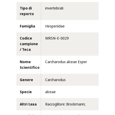
Tipo di
invertebrati
reperto
Famiglia
Hesperiidae
Codice
MRSN-E-0029
campione
/ Teca
Nome
Carcharodus alceae Esper
Scientifico
Genere
Carcharodus
Specie
alceae
Altri taxa
Raccoglitore: Brockmann;