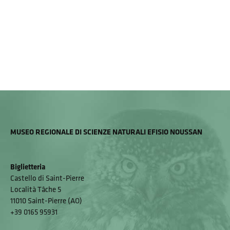
MUSEO REGIONALE DI SCIENZE NATURALI EFISIO NOUSSAN
Biglietteria
Castello di Saint-Pierre
Località Tâche 5
11010 Saint-Pierre (AO)
+39 0165 95931