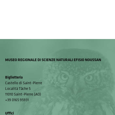
MUSEO REGIONALE DI SCIENZE NATURALI EFISIO NOUSSAN
Biglietteria
Castello di Saint-Pierre
Località Tâche 5
11010 Saint-Pierre (AO)
+39 0165 95931
Uffici