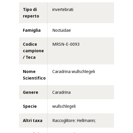
Tipo di
invertebrati
reperto
Famiglia
Noctuidae
Codice
MRSN-E-0093
campione
/ Teca
Nome
Caradrina wullschlegeli
Scientifico
Genere
Caradrina
Specie
wullschlegeli
Altri taxa
Raccoglitore: Hellmann;