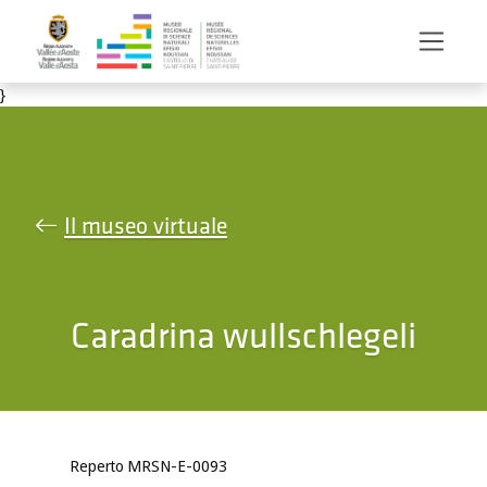
Salta al contenuto principale
}
Il museo virtuale
Caradrina wullschlegeli
Reperto MRSN-E-0093