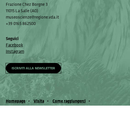
Frazione Chez Borgne 3
11015 La Salle (AO)
museoscienze@regione.vda.it
+39 0165 862500
Seguici
Facebook
Instagram
ISCRIVITI ALLA NEWSLETTER
Homepage
Visita
Come raggiungerci
Accessibilità e meccanismo di feedback
Segnala un problema
Privacy policy
© Museo Regionale di Scienze Naturali Eﬁsio Noussan - Regione